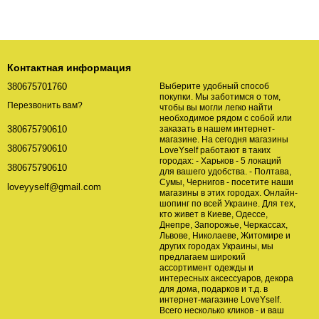
Контактная информация
380675701760
Выберите удобный способ
покупки. Мы заботимся о том,
Перезвонить вам?
чтобы вы могли легко найти
необходимое рядом с собой или
заказать в нашем интернет-
380675790610
магазине. На сегодня магазины
380675790610
LoveYself работают в таких
городах: - Харьков - 5 локаций
380675790610
для вашего удобства. - Полтава,
Сумы, Чернигов - посетите наши
loveyyself@gmail.com
магазины в этих городах. Онлайн-
шопинг по всей Украине. Для тех,
кто живет в Киеве, Одессе,
Днепре, Запорожье, Черкассах,
Львове, Николаеве, Житомире и
других городах Украины, мы
предлагаем широкий
ассортимент одежды и
интересных аксессуаров, декора
для дома, подарков и т.д. в
интернет-магазине LoveYself.
Всего несколько кликов - и ваш