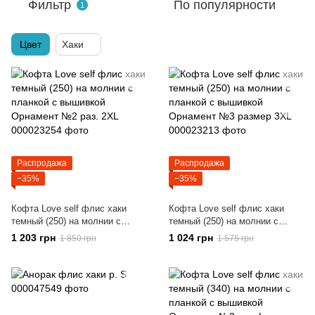
Фильтр
По популярности
1
Цвет
Хаки
Распродажа
Распродажа
−35%
−35%
Кофта Love self флис хаки
Кофта Love self флис хаки
темный (250) на молнии с
темный (250) на молнии с
планкой с вышивкой Орнамент
планкой с вышивкой Орнамент
1 203 грн
1 024 грн
1 850 грн
1 575 грн
№2 раз. 2XL
№3 размер 3XL