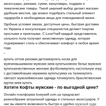
аксессуары, рюкзаки, сумки, канцтовары, подарки и
тематические товары. Такой широкий выбор делает магазин
удобным местом, где можно подобрать стильный элемент
гардероба и необходимые вещи для повседневной жизни.
Удобные условия заказа, доступные цены, быстрая доставка
по Украине и консультации специалистов делают покупки
простыми и приятными. С LoveYself каждый представитель
сильного пола получает качественную одежду, которая
подчеркивает стиль и обеспечивает комфорт в любое время
года.
"
купить оптом рюкзаки детские
купить носки для
мужчин
вышиванки мужские киев купить
нижнее белье мужское
купить
качественные женские футболки
купить настольную игру
с доставкой
чашки керамика купить
сумка на талию
купить
свитшот мужской
женская одежда топик
купить браслет
женские
куртки киев купить
Хотите Кофты мужские - по выгодной цене?
Онлайн-платформа loveyself.com.ua предлагает
разнообразие актуальной одежды и стильных аксессуаров. У
нас вы имеете возможность быстро и удобно
мужской худи