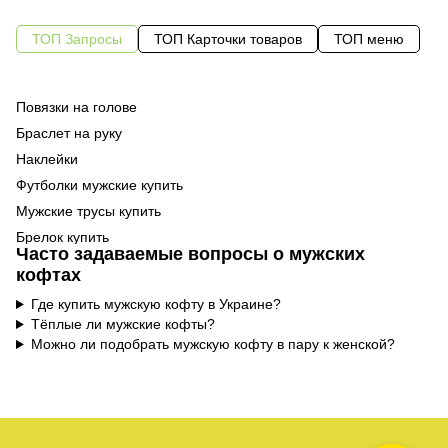
ТОП Запросы
ТОП Карточки товаров
ТОП меню
Повязки на голове
Ру
Од
Браслет на руку
Од
Наклейки
Од
Футболки мужские купить
Су
Мужские трусы купить
Ма
Ка
Брелок купить
Ав
По
Часто задаваемые вопросы о мужских
Мужские худи купить
Те
кофтах
Сувенирный магнит
Бр
Где купить мужскую кофту в Украине?
Женские лосины киев
Тёплые ли мужские кофты?
Женские толстовки купить
Ко
Можно ли подобрать мужскую кофту в пару к женской?
Купить куртку женская
Термокружка грн
Купить женское платье
На
Поясная сумка киев купить