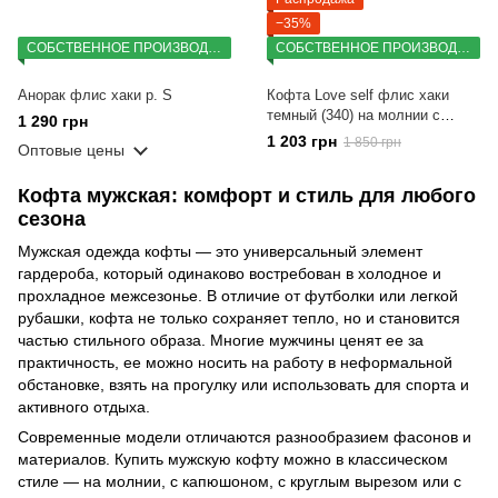
−35%
СОБСТВЕННОЕ ПРОИЗВОДСТВО
СОБСТВЕННОЕ ПРОИЗВОДСТВО
Анорак флис хаки р. S
Кофта Love self флис хаки
темный (340) на молнии с
1 290 грн
планкой с вышивкой Орнамент
1 203 грн
1 850 грн
Оптовые цены
№2 роз. L
Кофта мужская: комфорт и стиль для любого
сезона
Мужская одежда кофты — это универсальный элемент
гардероба, который одинаково востребован в холодное и
прохладное межсезонье. В отличие от футболки или легкой
рубашки, кофта не только сохраняет тепло, но и становится
частью стильного образа. Многие мужчины ценят ее за
практичность, ее можно носить на работу в неформальной
обстановке, взять на прогулку или использовать для спорта и
активного отдыха.
Современные модели отличаются разнообразием фасонов и
материалов. Купить мужскую кофту можно в классическом
стиле — на молнии, с капюшоном, с круглым вырезом или с