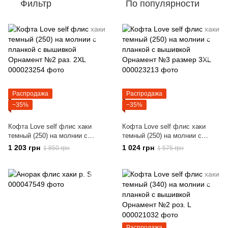
Фильтр
По популярности
Распродажа
Распродажа
−35%
−35%
Кофта Love self флис хаки
Кофта Love self флис хаки
темный (250) на молнии с
темный (250) на молнии с
планкой с вышивкой Орнамент
планкой с вышивкой Орнамент
1 203 грн
1 024 грн
1 850 грн
1 575 грн
№2 раз. 2XL
№3 размер 3XL
Распродажа