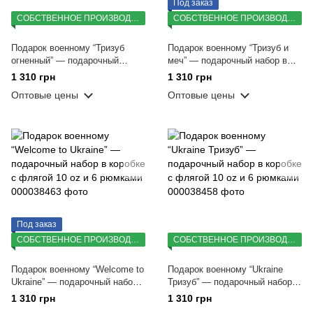
Под заказ
СОБСТВЕННОЕ ПРОИЗВОДСТВО
СОБСТВЕННОЕ ПРОИЗВОДСТВО
Подарок военному “Тризуб
Подарок военному “Тризуб и
огненный” — подарочный
меч” — подарочный набор в
набор в коробке с флягой 10
коробке с флягой 10 oz и 6
1 310 грн
1 310 грн
oz и 6 рюмками
рюмками
Оптовые цены
Оптовые цены
Под заказ
СОБСТВЕННОЕ ПРОИЗВОДСТВО
СОБСТВЕННОЕ ПРОИЗВОДСТВО
Подарок военному “Welcome to
Подарок военному “Ukraine
Ukraine” — подарочный набор в
Тризуб” — подарочный набор в
коробке с флягой 10 oz и 6
коробке с флягой 10 oz и 6
1 310 грн
1 310 грн
рюмками
рюмками