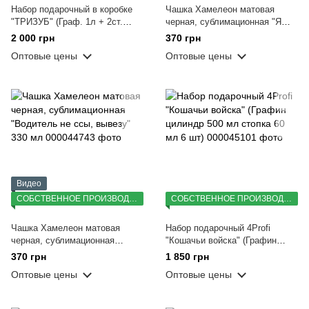
Набор подарочный в коробке
Чашка Хамелеон матовая
"ТРИЗУБ" (Граф. 1л + 2ст.
черная, сублимационная "Я
315мл) УФ
тебя вижу!" 330 мл
2 000 грн
370 грн
Оптовые цены
Оптовые цены
Видео
СОБСТВЕННОЕ ПРОИЗВОДСТВО
СОБСТВЕННОЕ ПРОИЗВОДСТВО
Чашка Хамелеон матовая
Набор подарочный 4Profi
черная, сублимационная
"Кошачьи войска" (Графин
"Водитель не ссы, вывезу" 330
цилиндр 500 мл стопка 60 мл 6
370 грн
1 850 грн
мл
шт)
Оптовые цены
Оптовые цены