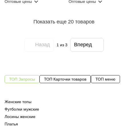
Оптовые цены
Оптовые цены
Показать еще 20 товаров
Назад
Вперед
1
из 3
ТОП Запросы
ТОП Карточки товаров
ТОП меню
Женские топы
Од
Футболки мужские
Од
Лосины женские
Од
Платья
Су