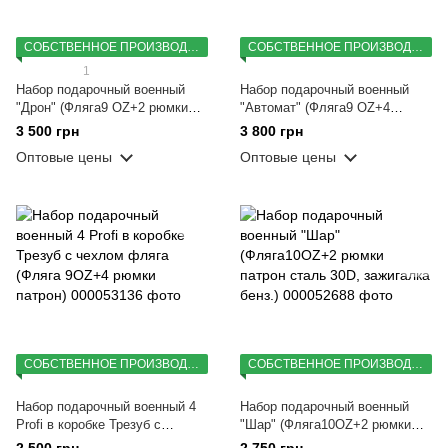
СОБСТВЕННОЕ ПРОИЗВОДСТВО
СОБСТВЕННОЕ ПРОИЗВОДСТВО
1
Набор подарочный военный
Набор подарочный военный
"Дрон" (Фляга9 OZ+2 рюмки
"Автомат" (Фляга9 OZ+4
патрон сталь, зажигалка бенз.,
рюмки патрон сталь,
3 500 грн
3 800 грн
лейка)
зажигалка бенз., лейка)
Оптовые цены
Оптовые цены
СОБСТВЕННОЕ ПРОИЗВОДСТВО
СОБСТВЕННОЕ ПРОИЗВОДСТВО
Набор подарочный военный 4
Набор подарочный военный
Profi в коробке Трезуб с
"Шар" (Фляга10OZ+2 рюмки
чехлом фляга (Фляга 9OZ+4
патрон сталь 30D, зажигалка
2 500 грн
2 750 грн