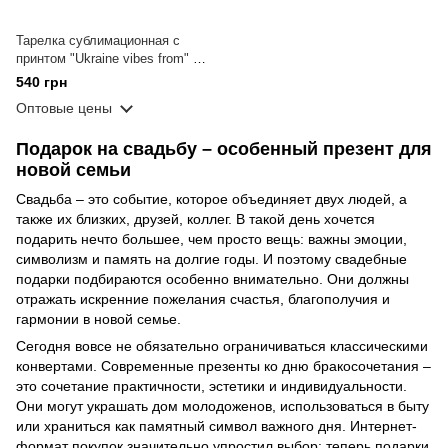
Тарелка сублимационная с
принтом "Ukraine vibes from" (D
25 см)
540 грн
Оптовые цены
Подарок на свадьбу – особенный презент для
новой семьи
Свадьба – это событие, которое объединяет двух людей, а
также их близких, друзей, коллег. В такой день хочется
подарить нечто большее, чем просто вещь: важны эмоции,
символизм и память на долгие годы. И поэтому свадебные
подарки подбираются особенно внимательно. Они должны
отражать искренние пожелания счастья, благополучия и
гармонии в новой семье.
Сегодня вовсе не обязательно ограничиваться классическими
конвертами. Современные презенты ко дню бракосочетания –
это сочетание практичности, эстетики и индивидуальности.
Они могут украшать дом молодоженов, использоваться в быту
или храниться как памятный символ важного дня. Интернет-
формат покупок значительно упростил выбор: теперь подарки