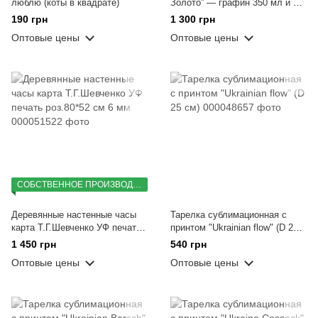
люблю (коты в квадрате)
Золото” — графин 350 мл и 6
стопок 55 мл в коробке
190 грн
1 300 грн
Оптовые цены
Оптовые цены
СОБСТВЕННОЕ ПРОИЗВОДСТВО
Деревянные настенные часы
Тарелка сублимационная с
карта Т.Г.Шевченко УФ печать
принтом "Ukrainian flow" (D 25
роз.80*52 см 6 мм
см)
1 450 грн
540 грн
Оптовые цены
Оптовые цены