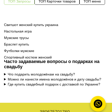
ТОП Запросы
ТОП Карточки товаров
ТОП меню
Свитшот женский купить украина
Од
Настольная игра
Об
Од
Мужские трусы
Ло
Од
Браслет купить
Су
Футболки мужские
Ка
Спортивный костюм женский
По
Часто задаваемые вопросы о подарках на
Блокноты киев купить
Те
свадьбу
Купить спортивный костюм мужской
Бр
Что подарить молодожёнам на свадьбу?
Худи женские
Можно ли нанести имена молодожёнов и дату свадьбы?
Шапка женская киев
Об
Где купить свадебный подарок с доставкой по Украине?
Сумка пояс купить
Шо
Заказать зажигалки
Об
Купить женские топики
Наклейки магазин
На
380675701760