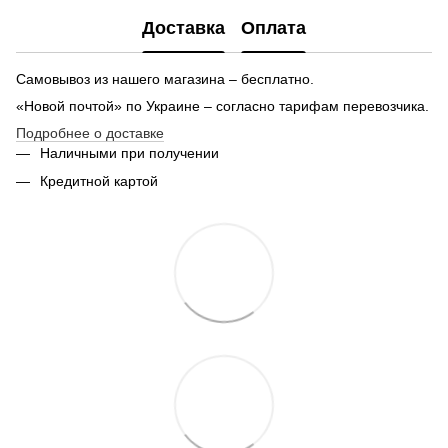
Наклейки
Доставка
Оплата
Купить брюки для мужчин
Городская сумка мужская через плечо
Бр
Самовывоз из нашего магазина – бесплатно.
Мужской лонгслив
«Новой почтой» по Украине – согласно тарифам перевозчика.
Подробнее о доставке
Наличными при получении
Кредитной картой