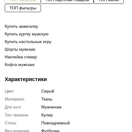
ТОП фильтры
Купить зажигалку
Од
же
Купить куртку мужскую
Од
мо
Купить настольные игру
По
Од
бл
Шорты мужские
За
Су
бл
Наклейка стикер
Об
Ка
бл
Кофта мужская
На
По
му
Купить женскую куртку интернет магазин
Те
па
Характеристики
Мужские худи купить украина
бл
Вышиванка украинская мужская купить
Ре
му
Цвет
Серый
Сувенирные магниты купить
Су
шо
Материал
Ткань
Обложка на документы харьков
бл
Для кого
Мужчинам
Худи женские купить в украине
бе
Тип тканини
Кулир
Свитшот мужской купить
ку
Стиль
Повседневный
Наручные часы в киеве
Бо
об
Вид изделия
Футболка