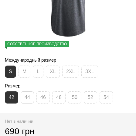
СОБСТВЕННОЕ ПРОИЗВОДСТВО
Международный размер
S
M
L
XL
2XL
3XL
Размер
42
44
46
48
50
52
54
Нет в наличии
690 грн