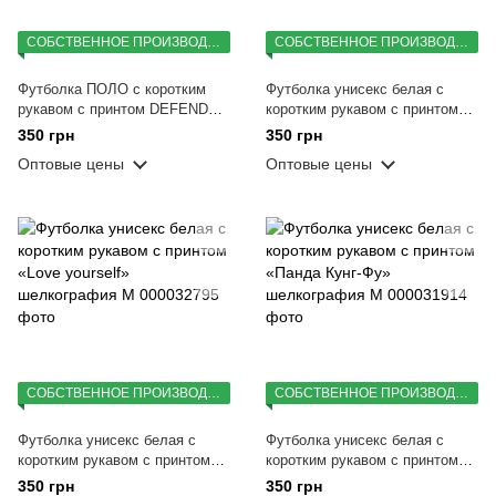
СОБСТВЕННОЕ ПРОИЗВОДСТВО
СОБСТВЕННОЕ ПРОИЗВОДСТВО
Футболка ПОЛО с коротким
Футболка унисекс белая с
рукавом с принтом DEFEND
коротким рукавом с принтом
(Кулмакс) голубая M(46)
«Just Do It. Later»
350 грн
350 грн
шелкография M
Оптовые цены
Оптовые цены
СОБСТВЕННОЕ ПРОИЗВОДСТВО
СОБСТВЕННОЕ ПРОИЗВОДСТВО
Футболка унисекс белая с
Футболка унисекс белая с
коротким рукавом с принтом
коротким рукавом с принтом
«Love yourself» шелкография
«Панда Кунг-Фу» шелкография
350 грн
350 грн