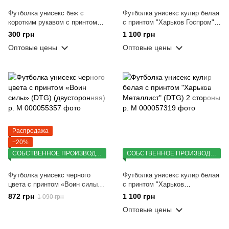
Футболка унисекс беж с
Футболка унисекс кулир белая
коротким рукавом с принтом
с принтом "Харьков Госпром"
"No Enemies" р. M
(DTG) 2 стороны р. M
300 грн
1 100 грн
Оптовые цены
Оптовые цены
Распродажа
−20%
СОБСТВЕННОЕ ПРОИЗВОДСТВО
СОБСТВЕННОЕ ПРОИЗВОДСТВО
Футболка унисекс черного
Футболка унисекс кулир белая
цвета с принтом «Воин силы»
с принтом "Харьков
(DTG) (двусторонняя) р. M
Металлист" (DTG) 2 стороны р.
872 грн
1 100 грн
1 090 грн
M
Оптовые цены