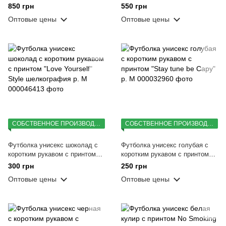
которая защищает» (DTG) р. M
"Passion mission" шелкография
850 грн
550 грн
р. M
Оптовые цены
Оптовые цены
СОБСТВЕННОЕ ПРОИЗВОДСТВО
СОБСТВЕННОЕ ПРОИЗВОДСТВО
Футболка унисекс шоколад с
Футболка унисекс голубая с
коротким рукавом с принтом
коротким рукавом с принтом
"Love Yourself" Style
"Stay tune be Capy" р. M
300 грн
250 грн
шелкография р. M
Оптовые цены
Оптовые цены