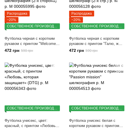
Распродажа
Распродажа
−20%
−20%
СОБСТВЕННОЕ ПРОИЗВОДСТВО
СОБСТВЕННОЕ ПРОИЗВОДСТВО
Футболка черная с коротким
Футболка черная с коротким
рукавом с принтом "Welcome
рукавом с принтом "Галю, ж
fuckin" (кулир) шелкография (2-
моя Галю" (кулир) шелкограф
472 грн
472 грн
590 грн
590 грн
х сторона) р. M
(2-х стр.) р. M
СОБСТВЕННОЕ ПРОИЗВОДСТВО
СОБСТВЕННОЕ ПРОИЗВОДСТВО
Футболка унисекс, цвет:
Футболка унисекс белая с
красный, с принтом «Любовь,
коротким рукавом с принтом