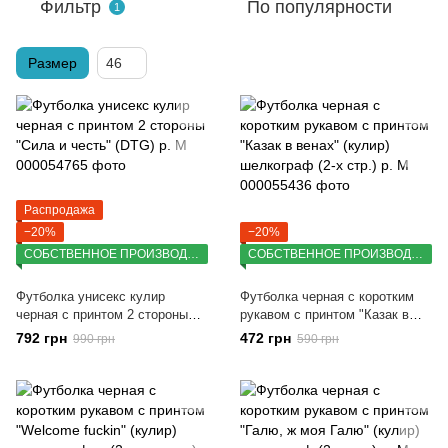
Фильтр
По популярности
1
Размер
46
Распродажа
−20%
−20%
СОБСТВЕННОЕ ПРОИЗВОДСТВО
СОБСТВЕННОЕ ПРОИЗВОДСТВО
Футболка унисекс кулир
Футболка черная с коротким
черная с принтом 2 стороны
рукавом с принтом "Казак в
"Сила и честь" (DTG) р. M
венах" (кулир) шелкограф (2-х
792 грн
472 грн
990 грн
590 грн
стр.) р. M