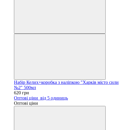
Набір Келих+коробка з наліпкою "Харків місто сили
№2" 500мл
620 грн
Оптові ціни
від 5 одиниць
Оптові ціни