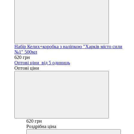
Набір Келих+коробка з наліпкою "Харків місто сили
№1" 500мл
620 грн
Оптові ціни
від 5 одиниць
Оптові ціни
620 грн
Роздрібна ціна