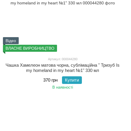
Відео
ВЛАСНЕ ВИРОБНИЦТВО
Артикул: 000044280
Чашка Хамелеон матова чорна, сублімаційна " Тризуб Is
my homeland in my heart №1" 330 мл
370 грн
Купити
В наявності