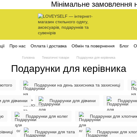
Мінімальне замовлення на сайт
ції
Про нас
Оплата і доставка
Обмін та повернення
Блог
О
ційності
Головна
Тематичні товари
Подарунки для керівника
Подарунки для керівника
лютого
Подарунки на день захисника та захисниці
 для дівчинки
Подарунки для дівчини
Подарунк
цю
Подарунки для колег
Подарунки для хлопчи
івниці
Подарунки для тата
Подарунки для хло