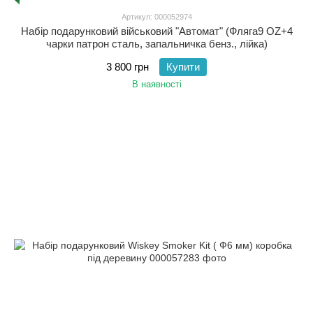
Артикул: 000052974
Набір подарунковий військовий "Автомат" (Фляга9 OZ+4
чарки патрон сталь, запальничка бенз., лійка)
3 800 грн
Купити
В наявності