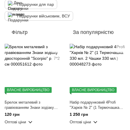
Подарунки для пар
Подарунки військовим, ВСУ
Фільтр
За популярністю
ВЛАСНЕ ВИРОБНИЦТВО
ВЛАСНЕ ВИРОБНИЦТВО
Брелок металевий з
Набір подарунковий 4Profi
гравіюванням Знаки зодіаку
"Харків № 2" (1 Термочашка
двосторонній "Scorpio" р. 7*2
330 мл. 2 Чашки 330 мл.)
120 грн
1 250 грн
см
Оптові ціни
Оптові ціни