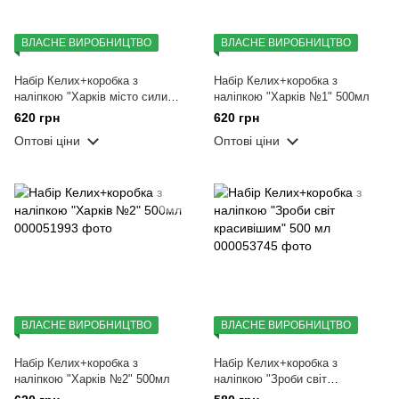
ВЛАСНЕ ВИРОБНИЦТВО
ВЛАСНЕ ВИРОБНИЦТВО
Набір Келих+коробка з
Набір Келих+коробка з
наліпкою "Харків місто сили
наліпкою "Харків №1" 500мл
№2" 500мл
620 грн
620 грн
Оптові ціни
Оптові ціни
ВЛАСНЕ ВИРОБНИЦТВО
ВЛАСНЕ ВИРОБНИЦТВО
Набір Келих+коробка з
Набір Келих+коробка з
наліпкою "Харків №2" 500мл
наліпкою "Зроби світ
красивішим" 500 мл