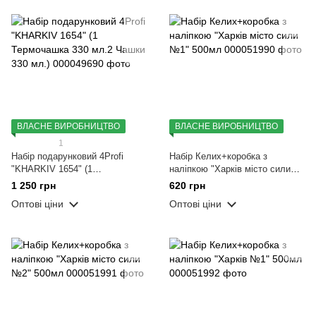
ВЛАСНЕ ВИРОБНИЦТВО
ВЛАСНЕ ВИРОБНИЦТВО
1
Набір подарунковий 4Profi
Набір Келих+коробка з
"KHARKIV 1654" (1
наліпкою "Харків місто сили
Термочашка 330 мл.2 Чашки
№1" 500мл
1 250 грн
620 грн
330 мл.)
Оптові ціни
Оптові ціни