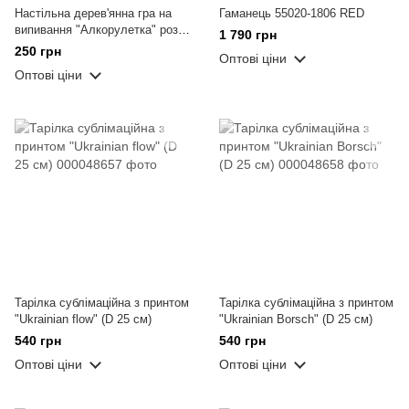
Настільна дерев'янна гра на
Гаманець 55020-1806 RED
випивання "Алкорулетка" роз.
1 790 грн
30*30 см
250 грн
Оптові ціни
Оптові ціни
Тарілка сублімаційна з принтом
Тарілка сублімаційна з принтом
"Ukrainian flow" (D 25 см)
"Ukrainian Borsch" (D 25 см)
540 грн
540 грн
Оптові ціни
Оптові ціни