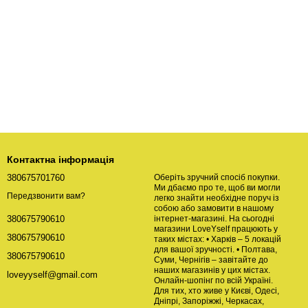
Контактна інформація
380675701760
Оберіть зручний спосіб покупки.
Ми дбаємо про те, щоб ви могли
Передзвонити вам?
легко знайти необхідне поруч із
собою або замовити в нашому
інтернет-магазині. На сьогодні
380675790610
магазини LoveYself працюють у
380675790610
таких містах: • Харків – 5 локацій
для вашої зручності. • Полтава,
380675790610
Суми, Чернігів – завітайте до
наших магазинів у цих містах.
loveyyself@gmail.com
Онлайн-шопінг по всій Україні.
Для тих, хто живе у Києві, Одесі,
Дніпрі, Запоріжжі, Черкасах,