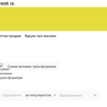
 на сайті становить 200 грн
птові продажі
Відгуки про магазин
Сумки-килимки трансформери
Сортування:
за популярністю
Відображення: