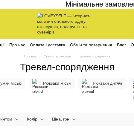
Мінімальне замовлення
ції
Про нас
Оплата і доставка
Обмін та повернення
Блог
О
ційності
Головна
Сумки та рюкзаки
Тревел-спорядження
Тревел-спорядження
умки міські
Рюкзаки міські
Рюкзаки дитячі
ринтом
Колір
Ціна, грн