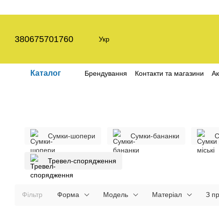
Перейти до основного контенту
380675701760
Укр
Каталог
Брендування
Контакти та магазини
Ак
Угода користувача
Політика конфіден
Сумки-шопери
Сумки-бананки
С
Тревел-спорядження
Фільтр
Форма
Модель
Матеріал
З п