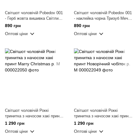
Світшот чоловічій Pobedov 001
Світшот чоловічій Pobedov 001
- Герб жовта вишивка Світлий
- наклейка чорна Тризуб Меч
хакі р. M
Ментоловий р. M
890 грн
890 грн
Оптові ціни
Оптові ціни
Світшот чоловічій Роккі
Світшот чоловічій Роккі
тринитка з начосом хакі принт
тринитка з начосом хакі принт
Marry Christmas р. М
Новорічний чобіток р. М
1 290 грн
1 290 грн
Оптові ціни
Оптові ціни