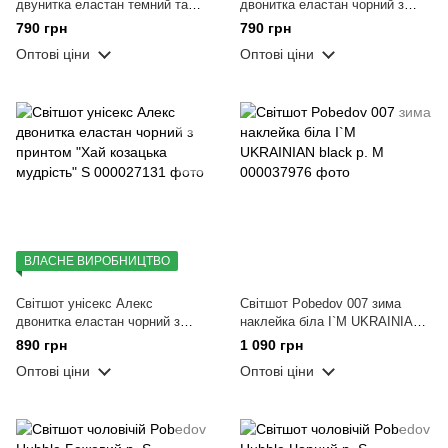
двунитка еластан темний таш з
двонитка еластан чорний з
принтом I`m Fine шовкографія
принтом The King шовкографія
790 грн
790 грн
S
роз. 2XL
Оптові ціни
Оптові ціни
ВЛАСНЕ ВИРОБНИЦТВО
Світшот унісекс Алекс
Світшот Pobedov 007 зима
двонитка еластан чорний з
наклейка біла I`M UKRAINIAN
принтом "Хай козацька
black р. M
890 грн
1 090 грн
мудрість" S
Оптові ціни
Оптові ціни