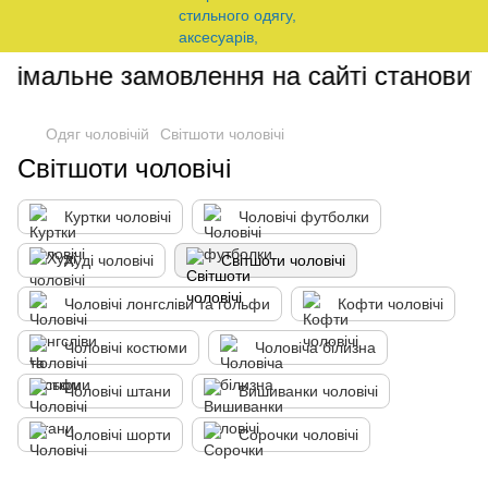
імальне замовлення на сайті становить 
Одяг чоловічій
Світшоти чоловічі
Світшоти чоловічі
Куртки чоловічі
Чоловічі футболки
Худі чоловічі
Світшоти чоловічі
Чоловічі лонгсліви та гольфи
Кофти чоловічі
Чоловічі костюми
Чоловіча білизна
Чоловічі штани
Вишиванки чоловічі
Чоловічі шорти
Сорочки чоловічі