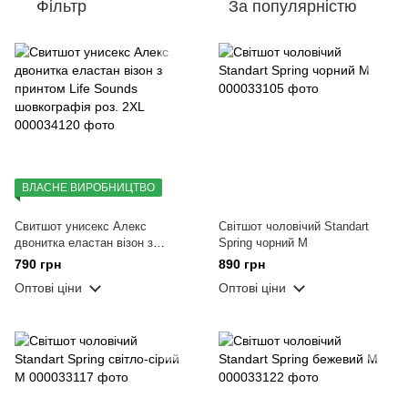
Фільтр
За популярністю
ВЛАСНЕ ВИРОБНИЦТВО
Свитшот унисекс Алекс
Світшот чоловічий Standart
двонитка еластан візон з
Spring чорний M
принтом Life Sounds
790 грн
890 грн
шовкографія роз. 2XL
Оптові ціни
Оптові ціни