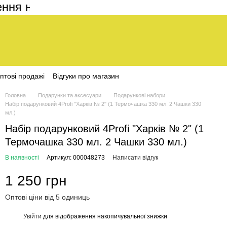
 на сайті становить 200 грн
птові продажі
Відгуки про магазин
Головна
Подарунки та аксесуари
Подарункові набори
Набір подарунковий 4Profi "Харків № 2" (1 Термочашка 330 мл. 2 Чашки 330
мл.)
Набір подарунковий 4Profi "Харків № 2" (1
Термочашка 330 мл. 2 Чашки 330 мл.)
В наявності
Артикул: 000048273
Написати відгук
1 250 грн
Оптові ціни від 5 одиниць
Увійти
для відображення накопичувальної знижки
%