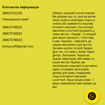
Контактна інформація
380675701760
Оберіть зручний спосіб покупки.
Ми дбаємо про те, щоб ви могли
Передзвонити вам?
легко знайти необхідне поруч із
собою або замовити в нашому
інтернет-магазині. На сьогодні
380675790610
магазини LoveYself працюють у
380675790610
таких містах: • Харків – 5 локацій
для вашої зручності. • Полтава,
380675790610
Суми, Чернігів – завітайте до
наших магазинів у цих містах.
loveyyself@gmail.com
Онлайн-шопінг по всій Україні.
Для тих, хто живе у Києві, Одесі,
Дніпрі, Запоріжжі, Черкасах,
Львові, Миколаєві, Житомирі та
інших містах України, ми
пропонуємо широкий асортимент
одягу та цікавих аксесуарів,
декору для дому, подарунків,
тощо в інтернет-магазині
LoveYself. Лише кілька кліків – і
ваше замовлення вже прямує до
вас.