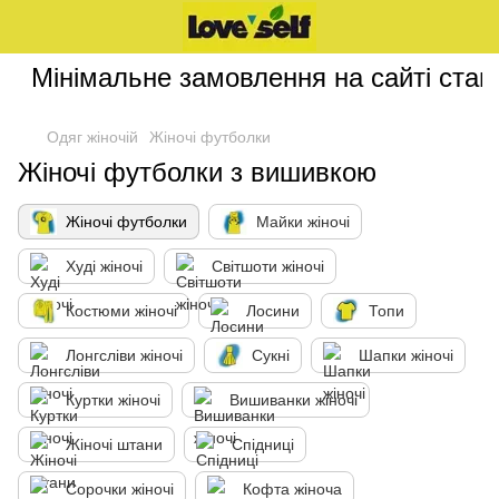
Мінімальне замовлення на сайті стано
Одяг жіночій
Жіночі футболки
Жіночі футболки з вишивкою
Жіночі футболки
Майки жіночі
Худі жіночі
Світшоти жіночі
Костюми жіночі
Лосини
Топи
Лонгсліви жіночі
Сукні
Шапки жіночі
Куртки жіночі
Вишиванки жіночі
Жіночі штани
Спідниці
Сорочки жіночі
Кофта жіноча