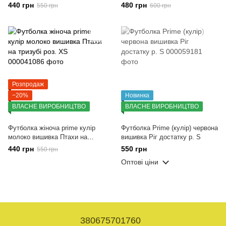
"Ріг достатку" шовкографія р.
440 грн
480 грн
550 грн
600 грн
S
Розпродаж
−20%
Новинка
ВЛАСНЕ ВИРОБНИЦТВО
ВЛАСНЕ ВИРОБНИЦТВО
Футболка жіноча prime кулір
Футболка Prime (кулір) червона
молоко вишивка Птахи на
вишивка Ріг достатку р. S
тризубі роз. XS
440 грн
550 грн
550 грн
Оптові ціни
380675701760