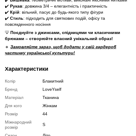
✔️
Рукав
: довжина 3/4 – елегантність і практичність
✔️
Крій
: вільний, пасує до будь-якого типу фігури
✔️
Стиль
: підходить для святкових подій, офісу та
повсякденного носіння
💡
Поєднуйте з джинсами, спідницями чи класичними
брюками – створюйте власний унікальний образ!
🔹
Замовляйте зараз, щоб додати у свій гардероб
частинку української культури!
Характеристики
Колір
Блакитний
Бренд
LoveYself
Матеріал
Тканина
Для кого
Жінкам
Розмір
44
Міжнародний
S
розмір
Сезон
Літо