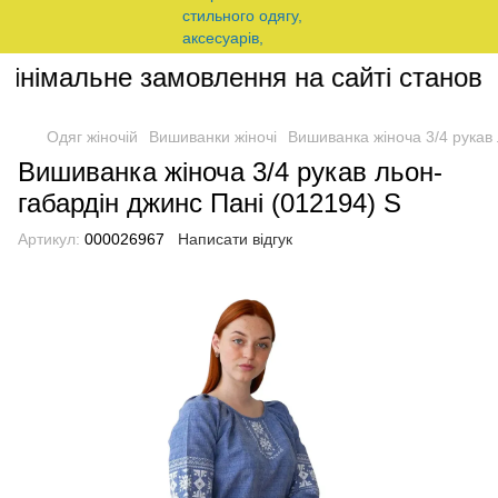
інімальне замовлення на сайті становит
Одяг жіночій
Вишиванки жіночі
Вишиванка жіноча 3/4 рукав 
Вишиванка жіноча 3/4 рукав льон-
габардін джинс Пані (012194) S
Артикул:
000026967
Написати відгук