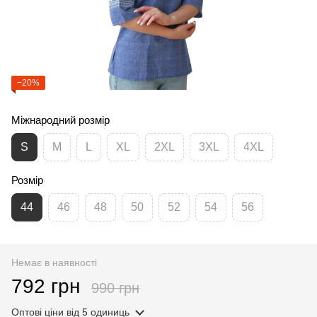
−20%
Міжнародний розмір
S
M
L
XL
2XL
3XL
4XL
Розмір
44
46
48
50
52
54
56
Немає в наявності
792 грн
990 грн
Оптові ціни
від 5 одиниць