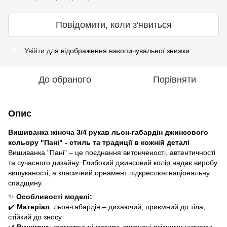
Повідомити, коли з'явиться
Увійти
для відображення накопичувальної знижки
%
До обраного
Порівняти
Опис
Вишиванка жіноча 3/4 рукав льон-габардін джинсового
кольору "Пані" - стиль та традиції в кожній деталі
Вишиванка "Пані" – це поєднання витонченості, автентичності
та сучасного дизайну. Глибокий джинсовий колір надає виробу
вишуканості, а класичний орнамент підкреслює національну
спадщину.
✨
Особливості моделі:
✔️
Матеріал
: льон-габардін – дихаючий, приємний до тіла,
стійкий до зносу
✔️
Вишивка
: геометричні мотиви, виконані якісними нитками