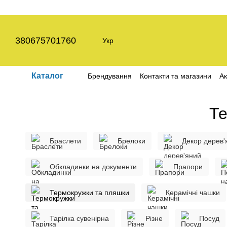
Перейти до основного контенту
380675701760
Укр
Каталог
Брендування
Контакти та магазини
Ак
Угода користувача
Політика конфіден
Те
Браслети
Брелоки
Декор дерев'
Обкладинки на документи
Прапори
Термокружки та пляшки
Керамічні чашки
Тарілка сувенірна
Різне
Посуд