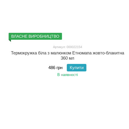
ВЛАСНЕ ВИРОБНИЦТВО
Артикул: 000022154
Термокружка біла з малюнком Етномапа жовто-блакитна
360 мл
486 грн
Купити
В наявності