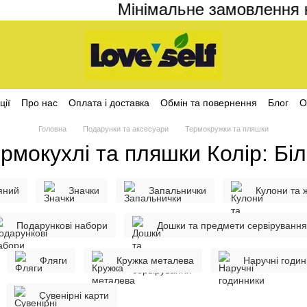
Мінімальне замовлення на сай
ції
Про нас
Оплата і доставка
Обмін та повернення
Блог
О
ційності
Головна
Подарунки та аксесуари
Термокружки та пляшки
рмокухлі та пляшки Колір: Бі
яний
Значки
Запальнички
Кулони та 
Подарункові набори
Дошки та предмети сервірування
Фляги
Кружка металева
Наручні годи
Сувенірні карти