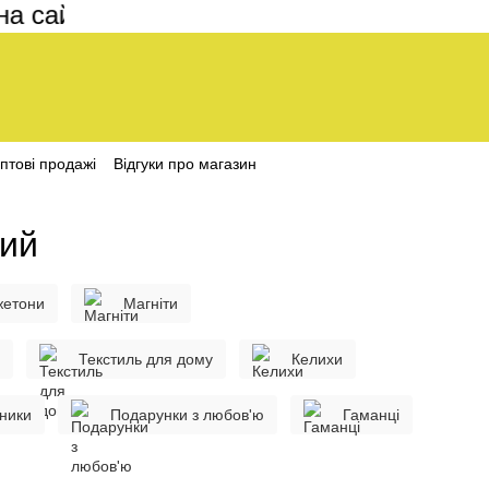
ті становить 200 грн
птові продажі
Відгуки про магазин
лий
жетони
Магніти
Текстиль для дому
Келихи
нники
Подарунки з любов'ю
Гаманці