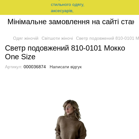
Мінімальне замовлення на сайті станов
Одяг жіночій
Світшоти жіночі
Светр подовжений 810-0101 М
Светр подовжений 810-0101 Мокко
One Size
Артикул:
000036874
Написати відгук