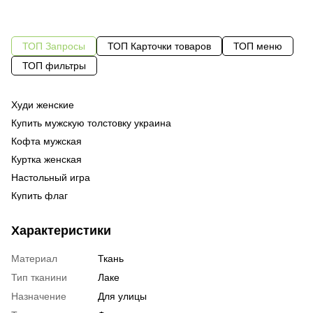
ТОП Запросы
ТОП Карточки товаров
ТОП меню
ТОП фильтры
Худи женские
На
Од
су
Купить мужскую толстовку украина
Бл
Од
му
Кофта мужская
Су
Од
бл
Куртка женская
Су
те
Настольный игра
Ка
фу
Купить флаг
По
фу
Лонгслив киев
Бл
Те
ху
Характеристики
Наклейки на машины заказать
Тр
ку
Часы наручные в украине
се
Материал
Ткань
Спортивный костюм для женщины
ку
Тип тканини
Лаке
Магазин с наклейками
Эк
бл
Назначение
Для улицы
Футболки женские стильные купить
ро