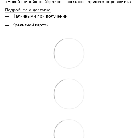
«Новой почтой» по Украине – согласно тарифам перевозчика.
Толстовка унисекс
Подробнее о доставке
Купить футболку мужскую в украине
Ку
Наличными при получении
Куртки мужские цены
Зн
Кредитной картой
Костюм для спорта мужской
Фу
Кружка металлическая купить
На
Кружка термос купить киев
Купить вышиванку женскую киев
Бл