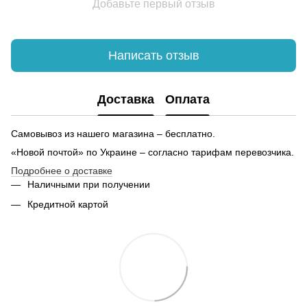
Добавьте первый отзыв
Красивые шапки купить
За
Трусы мужские заказать
Бл
Купить майки женские в украине
Написать отзыв
Купить футболку мужскую в украине
Ма
Текстильная сумка шоппер купить
Бл
Доставка
Оплата
Термочашка купить
На
Купить юбку в украине
Самовывоз из нашего магазина – бесплатно.
Кружка металлическая
«Новой почтой» по Украине – согласно тарифам перевозчика.
Спортивный костюм купить женский
На
Подробнее о доставке
Свитшот женский купить украина
Ху
Наличными при получении
Кредитной картой