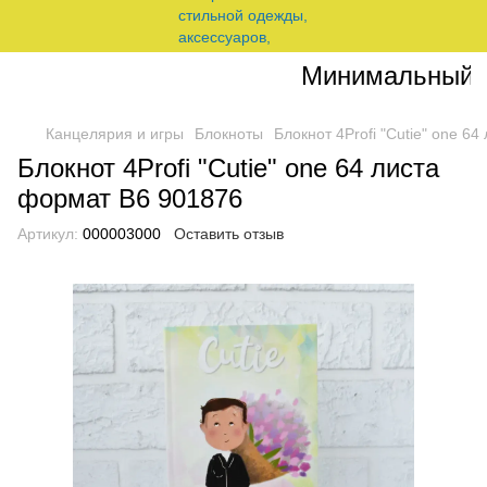
Минимальный зак
Канцелярия и игры
Блокноты
Блокнот 4Profi "Cutie" one 6
Блокнот 4Profi "Cutie" one 64 листа
формат B6 901876
Артикул:
000003000
Оставить отзыв