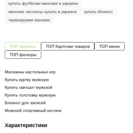
купить футболки женские в украине
женские леггинсы купить в украине
купить блокнот
термокружки магазин
ТОП Запросы
ТОП Карточки товаров
ТОП меню
ТОП фильтры
Магазины настольных игр
Од
го
Купить куртку мужскую
Од
че
Купить свитшот мужской
За
Од
бе
Купить толстовку мужскую
Бр
Су
ку
Блокнот для записей
За
Ка
су
Мужской спортивный костюм
На
По
тр
Футболка женская купить онлайн
Те
48
Характеристики
Повязка на голову
ку