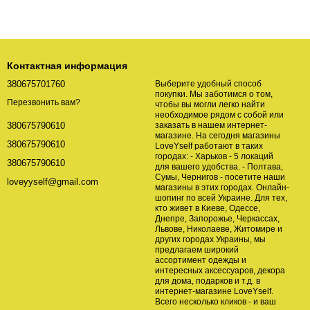
Контактная информация
380675701760
Выберите удобный способ
покупки. Мы заботимся о том,
Перезвонить вам?
чтобы вы могли легко найти
необходимое рядом с собой или
заказать в нашем интернет-
380675790610
магазине. На сегодня магазины
380675790610
LoveYself работают в таких
городах: - Харьков - 5 локаций
380675790610
для вашего удобства. - Полтава,
Сумы, Чернигов - посетите наши
loveyyself@gmail.com
магазины в этих городах. Онлайн-
шопинг по всей Украине. Для тех,
кто живет в Киеве, Одессе,
Днепре, Запорожье, Черкассах,
Львове, Николаеве, Житомире и
других городах Украины, мы
предлагаем широкий
ассортимент одежды и
интересных аксессуаров, декора
для дома, подарков и т.д. в
интернет-магазине LoveYself.
Всего несколько кликов - и ваш