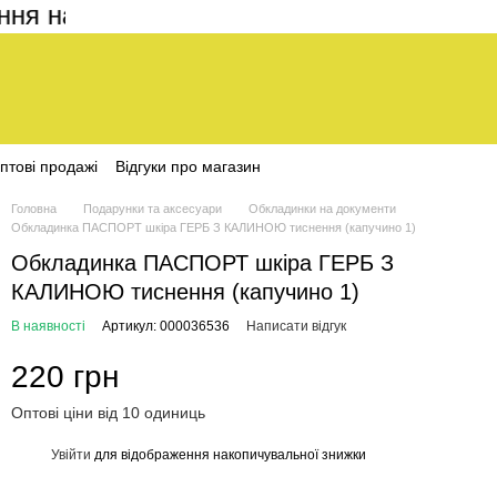
 на сайті становить 200 грн
птові продажі
Відгуки про магазин
Головна
Подарунки та аксесуари
Обкладинки на документи
Обкладинка ПАСПОРТ шкіра ГЕРБ З КАЛИНОЮ тиснення (капучино 1)
Обкладинка ПАСПОРТ шкіра ГЕРБ З
КАЛИНОЮ тиснення (капучино 1)
В наявності
Артикул: 000036536
Написати відгук
220 грн
Оптові ціни від 10 одиниць
Увійти
для відображення накопичувальної знижки
%