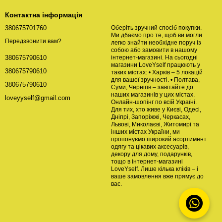
Контактна інформація
380675701760
Оберіть зручний спосіб покупки.
Ми дбаємо про те, щоб ви могли
Передзвонити вам?
легко знайти необхідне поруч із
собою або замовити в нашому
інтернет-магазині. На сьогодні
380675790610
магазини LoveYself працюють у
380675790610
таких містах: • Харків – 5 локацій
для вашої зручності. • Полтава,
380675790610
Суми, Чернігів – завітайте до
наших магазинів у цих містах.
loveyyself@gmail.com
Онлайн-шопінг по всій Україні.
Для тих, хто живе у Києві, Одесі,
Дніпрі, Запоріжжі, Черкасах,
Львові, Миколаєві, Житомирі та
інших містах України, ми
пропонуємо широкий асортимент
одягу та цікавих аксесуарів,
декору для дому, подарунків,
тощо в інтернет-магазині
LoveYself. Лише кілька кліків – і
ваше замовлення вже прямує до
вас.