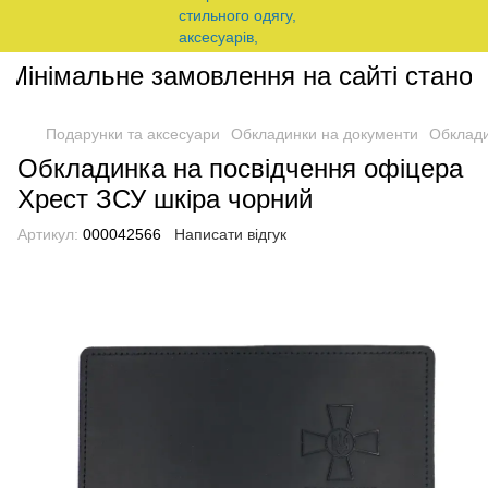
Мінімальне замовлення на сайті станови
Подарунки та аксесуари
Обкладинки на документи
Обклади
Обкладинка на посвідчення офіцера
Хрест ЗСУ шкіра чорний
Артикул:
000042566
Написати відгук