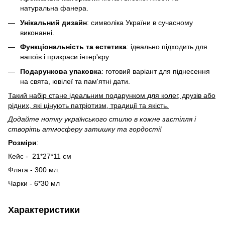
натуральна фанера.
Унікальний дизайн
: символіка України в сучасному
виконанні.
Функціональність та естетика
: ідеально підходить для
напоїв і прикраси інтер'єру.
Подарункова упаковка
: готовий варіант для піднесення
на свята, ювілеї та пам'ятні дати.
Такий набір стане ідеальним подарунком для колег, друзів або
рідних, які цінують патріотизм, традиції та якість.
Додайте нотку українського стилю в кожне застілля і
створіть атмосферу затишку та гордості!
Розміри
:
Кейс - 21*27*11 см
Фляга - 300 мл.
Чарки - 6*30 мл
Характеристики