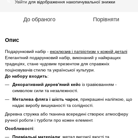
Увійти
для відображення накопичувальної знижки
%
До обраного
Порівняти
Опис
Подарунковий набір -
ексклюзив і патріотизм у кожній деталі
Елегантний подарунковий набір, виконаний у найкращих
традиціях, стане чудовим презентом для справжніх
поціновувачів стилю та української культури.
До набору входить
:
Декоративний дерев'яний кейс
із гравіюванням -
символом сили та незалежності.
Металева фляга і шість чарок
, прикрашені наліпкою, що
надає виробу вишуканості та солідності.
Деревна стружка або тканина всередині створює атмосферу
ручної роботи і турботи про кожен елемент.
Особливості
:
Преміальні матеріали
: метал високої якості та