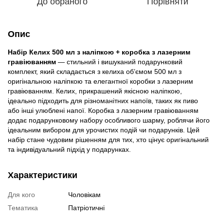
До обраного
Порівняти
Опис
Набір Келих 500 мл з наліпкою + коробка з лазерним
гравіюванням
— стильний і вишуканий подарунковий
комплект, який складається з келиха об’ємом 500 мл з
оригінальною наліпкою та елегантної коробки з лазерним
гравіюванням. Келих, прикрашений якісною наліпкою,
ідеально підходить для різноманітних напоїв, таких як пиво
або інші улюблені напої. Коробка з лазерним гравіюванням
додає подарунковому набору особливого шарму, роблячи його
ідеальним вибором для урочистих подій чи подарунків. Цей
набір стане чудовим рішенням для тих, хто цінує оригінальний
та індивідуальний підхід у подарунках.
Характеристики
Для кого
Чоловікам
Тематика
Патріотичні