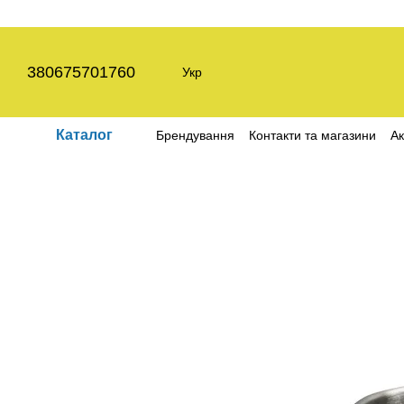
Перейти до основного контенту
380675701760
Укр
Каталог
Брендування
Контакти та магазини
Ак
Угода користувача
Політика конфіден