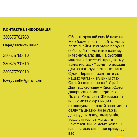
Контактна інформація
380675701760
Оберіть зручний спосіб покупки.
Ми дбаємо про те, щоб ви могли
Передзвонити вам?
легко знайти необхідне поруч із
собою або замовити в нашому
інтернет-магазині. На сьогодні
380675790610
магазини LoveYself працюють у
380675790610
таких містах: • Харків – 5 локацій
для вашої зручності. • Полтава,
380675790610
Суми, Чернігів – завітайте до
наших магазинів у цих містах.
loveyyself@gmail.com
Онлайн-шопінг по всій Україні.
Для тих, хто живе у Києві, Одесі,
Дніпрі, Запоріжжі, Черкасах,
Львові, Миколаєві, Житомирі та
інших містах України, ми
пропонуємо широкий асортимент
одягу та цікавих аксесуарів,
декору для дому, подарунків,
тощо в інтернет-магазині
LoveYself. Лише кілька кліків – і
ваше замовлення вже прямує до
вас.