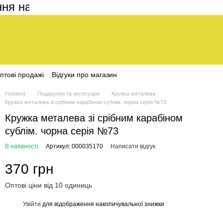
на сайті становить 200 грн
птові продажі
Відгуки про магазин
Головна
Подарунки та аксесуари
Кружка металева
Кружка металева зі срібним карабіном сублім. чорна серія №73
Кружка металева зі срібним карабіном
сублім. чорна серія №73
В наявності
Артикул: 000035170
Написати відгук
370 грн
Оптові ціни від 10 одиниць
Увійти
для відображення накопичувальної знижки
%