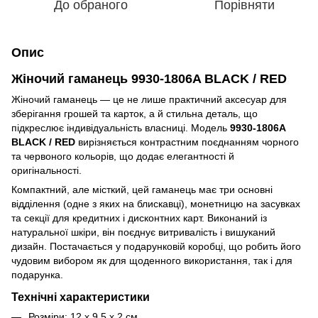
До обраного
Порівняти
Опис
Жіночий гаманець 9930-1806A BLACK / RED
Жіночий гаманець — це не лише практичний аксесуар для
зберігання грошей та карток, а й стильна деталь, що
підкреслює індивідуальність власниці. Модель
9930-1806A
BLACK / RED
вирізняється контрастним поєднанням чорного
та червоного кольорів, що додає елегантності й
оригінальності.
Компактний, але місткий, цей гаманець має три основні
відділення (одне з яких на блискавці), монетницю на засувках
та секції для кредитних і дисконтних карт. Виконаний із
натуральної шкіри, він поєднує витривалість і вишуканий
дизайн. Постачається у подарунковій коробці, що робить його
чудовим вибором як для щоденного використання, так і для
подарунка.
Технічні характеристики
Розміри: 12 х 9,5 х 2 см