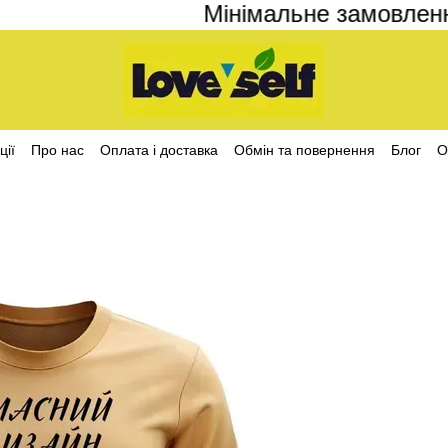
Мінімальне замовлення н
ції
Про нас
Оплата і доставка
Обмін та повернення
Блог
О
ційності