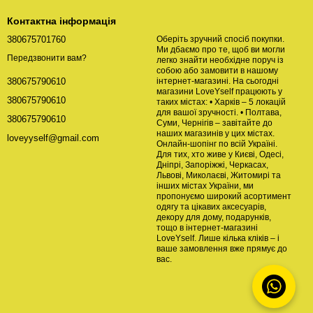
Контактна інформація
380675701760
Оберіть зручний спосіб покупки.
Ми дбаємо про те, щоб ви могли
Передзвонити вам?
легко знайти необхідне поруч із
собою або замовити в нашому
інтернет-магазині. На сьогодні
380675790610
магазини LoveYself працюють у
380675790610
таких містах: • Харків – 5 локацій
для вашої зручності. • Полтава,
380675790610
Суми, Чернігів – завітайте до
наших магазинів у цих містах.
loveyyself@gmail.com
Онлайн-шопінг по всій Україні.
Для тих, хто живе у Києві, Одесі,
Дніпрі, Запоріжжі, Черкасах,
Львові, Миколаєві, Житомирі та
інших містах України, ми
пропонуємо широкий асортимент
одягу та цікавих аксесуарів,
декору для дому, подарунків,
тощо в інтернет-магазині
LoveYself. Лише кілька кліків – і
ваше замовлення вже прямує до
вас.