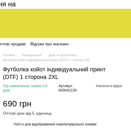
а сайті становить 200 грн
птові продажі
Відгуки про магазин
Головна
Брендування
Друк на футболках
Футболка койот індивідуальний принт (DTF) 1 сторона 2XL
Футболка койот індивідуальний принт
(DTF) 1 сторона 2XL
Під замовлення термін 3-5
Артикул:
Написати відгук
днів
000042150
690 грн
Оптові ціни від 5 одиниць
Увійти
для відображення накопичувальної знижки
%