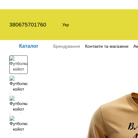
Перейти до основного контенту
380675701760
Укр
Каталог
Брендування
Контакти та магазини
Ак
Угода користувача
Політика конфіден