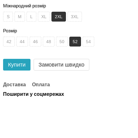
Міжнародний розмір
S
M
L
XL
2XL
3XL
Розмір
42
44
46
48
50
52
54
Купити
Замовити швидко
Доставка
Оплата
Поширити у соцмережах