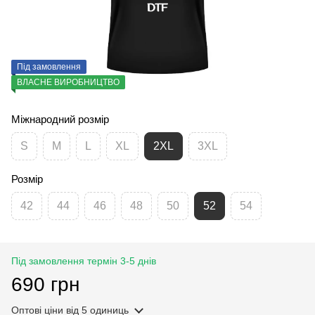
Під замовлення
ВЛАСНЕ ВИРОБНИЦТВО
Міжнародний розмір
S
M
L
XL
2XL
3XL
Розмір
42
44
46
48
50
52
54
Під замовлення термін 3-5 днів
690 грн
Оптові ціни
від 5 одиниць