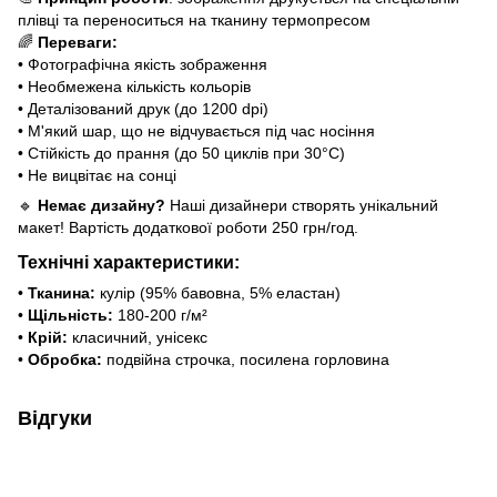
плівці та переноситься на тканину термопресом
🌈
Переваги:
• Фотографічна якість зображення
• Необмежена кількість кольорів
• Деталізований друк (до 1200 dpi)
• М'який шар, що не відчувається під час носіння
• Стійкість до прання (до 50 циклів при 30°C)
• Не вицвітає на сонці
🔹
Немає дизайну?
Наші дизайнери створять унікальний
макет! Вартість додаткової роботи 250 грн/год.
Технічні характеристики:
•
Тканина:
кулір (95% бавовна, 5% еластан)
•
Щільність:
180-200 г/м²
•
Крій:
класичний, унісекс
•
Обробка:
подвійна строчка, посилена горловина
Відгуки