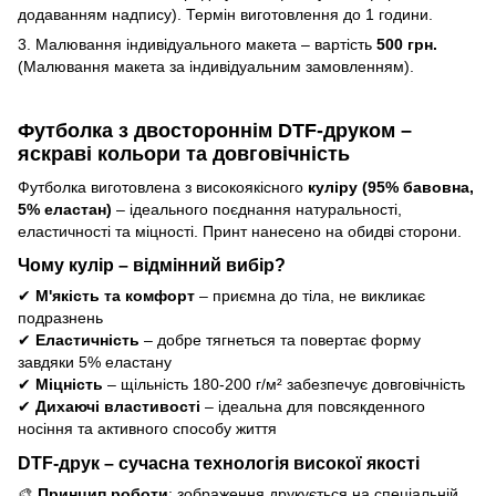
додаванням надпису). Термін виготовлення до 1 години.
3. Малювання індивідуального макета – вартість
500 грн.
(Малювання макета за індивідуальним замовленням).
Футболка з двостороннім DTF-друком –
яскраві кольори та довговічність
Футболка виготовлена з високоякісного
куліру (95% бавовна,
5% еластан)
– ідеального поєднання натуральності,
еластичності та міцності. Принт нанесено на обидві сторони.
Чому кулір – відмінний вибір?
✔
М'якість та комфорт
– приємна до тіла, не викликає
подразнень
✔
Еластичність
– добре тягнеться та повертає форму
завдяки 5% еластану
✔
Міцність
– щільність 180-200 г/м² забезпечує довговічність
✔
Дихаючі властивості
– ідеальна для повсякденного
носіння та активного способу життя
DTF-друк – сучасна технологія високої якості
🎨
Принцип роботи
: зображення друкується на спеціальній