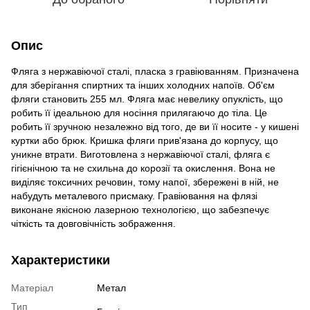
Опис
Фляга з нержавіючої сталі, пласка з гравіюванням. Призначена
для зберігання спиртних та інших холодних напоїв. Об'єм
фляги становить 255 мл. Фляга має невелику опуклість, що
робить її ідеальною для носіння прилягаючо до тіла. Це
робить її зручною незалежно від того, де ви її носите - у кишені
куртки або брюк. Кришка фляги прив'язана до корпусу, що
уникне втрати. Виготовлена з нержавіючої сталі, фляга є
гігієнічною та не схильна до корозії та окислення. Вона не
виділяє токсичних речовин, тому напої, збережені в ній, не
набудуть металевого присмаку. Гравіювання на флязі
виконане якісною лазерною технологією, що забезпечує
чіткість та довговічність зображення.
Характеристики
Матеріал
Метал
Тип