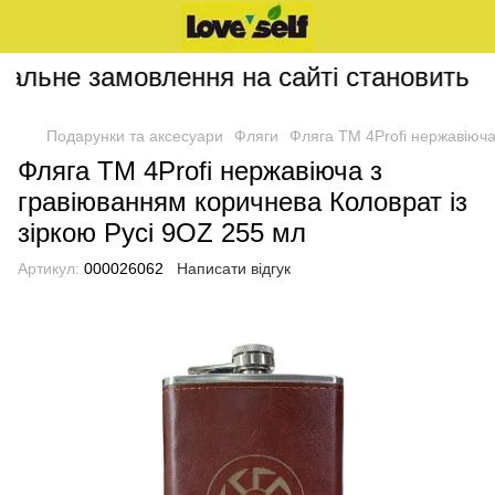
альне замовлення на сайті становить 20
Подарунки та аксесуари
Фляги
Фляга ТМ 4Profi нержавіюча
Фляга ТМ 4Profi нержавіюча з
гравіюванням коричнева Коловрат із
зіркою Русі 9OZ 255 мл
Артикул:
000026062
Написати відгук