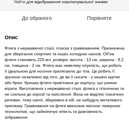
Увійти
для відображення накопичувальної знижки
%
До обраного
Порівняти
Опис
Фляга з нержавіючої сталі, пласка з гравіюванням. Призначена
для зберігання спиртних та інших холодних напоїв. Об'єм
фляги становить 220 мл, розміри: висота - 13 см, ширина - 9,2
см, товщина - 2 см. Фляга має невелику опуклість, що робить
її ідеальною для носіння прилягаючо до тіла. Це робить її
зручною незалежно від того, де ви її носите - у кишені куртки
або брюк. Кришка фляги прив'язана до корпусу, що уникне
втрати. Виготовлена з нержавіючої сталі, фляга є гігієнічною та
не схильна до корозії та окислення. Вона не виділяє токсичних
речовин, тому напої, збережені в ній, не набудуть металевого
присмаку. Гравіювання на флязі виконане якісною лазерною
технологією, що забезпечує чіткість та довговічність
зображення.