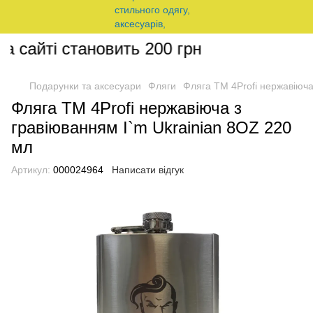
 сайті становить 200 грн
Подарунки та аксесуари
Фляги
Фляга ТМ 4Profi нержавіюча
Фляга ТМ 4Profi нержавіюча з
гравіюванням I`m Ukrainian 8OZ 220
мл
Артикул:
000024964
Написати відгук