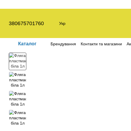
Перейти до основного контенту
380675701760
Укр
Каталог
Брендування
Контакти та магазини
Ак
Угода користувача
Політика конфіден