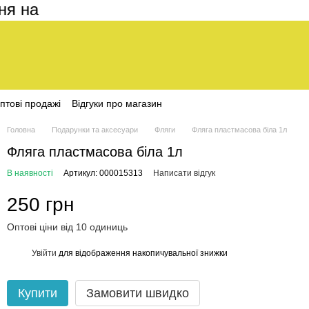
на сайті становить 200 грн
птові продажі
Відгуки про магазин
Головна
Подарунки та аксесуари
Фляги
Фляга пластмасова біла 1л
Фляга пластмасова біла 1л
В наявності
Артикул: 000015313
Написати відгук
250 грн
Оптові ціни від 10 одиниць
Увійти
для відображення накопичувальної знижки
%
Купити
Замовити швидко