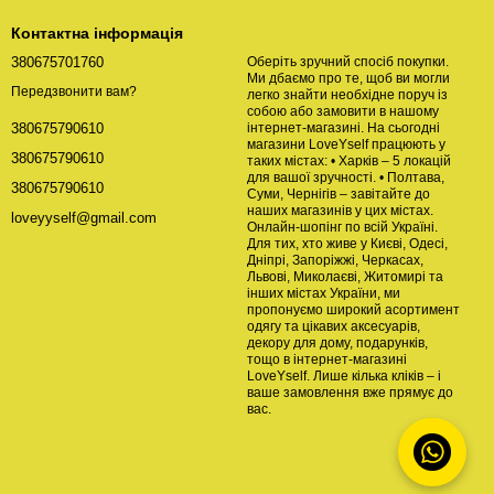
Контактна інформація
380675701760
Оберіть зручний спосіб покупки.
Ми дбаємо про те, щоб ви могли
Передзвонити вам?
легко знайти необхідне поруч із
собою або замовити в нашому
інтернет-магазині. На сьогодні
380675790610
магазини LoveYself працюють у
380675790610
таких містах: • Харків – 5 локацій
для вашої зручності. • Полтава,
380675790610
Суми, Чернігів – завітайте до
наших магазинів у цих містах.
loveyyself@gmail.com
Онлайн-шопінг по всій Україні.
Для тих, хто живе у Києві, Одесі,
Дніпрі, Запоріжжі, Черкасах,
Львові, Миколаєві, Житомирі та
інших містах України, ми
пропонуємо широкий асортимент
одягу та цікавих аксесуарів,
декору для дому, подарунків,
тощо в інтернет-магазині
LoveYself. Лише кілька кліків – і
ваше замовлення вже прямує до
вас.