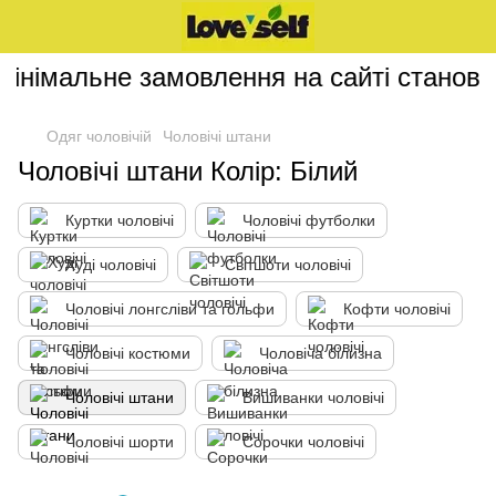
інімальне замовлення на сайті становит
Одяг чоловічій
Чоловічі штани
Чоловічі штани Колір: Білий
Куртки чоловічі
Чоловічі футболки
Худі чоловічі
Світшоти чоловічі
Чоловічі лонгсліви та гольфи
Кофти чоловічі
Чоловічі костюми
Чоловіча білизна
Чоловічі штани
Вишиванки чоловічі
Чоловічі шорти
Сорочки чоловічі