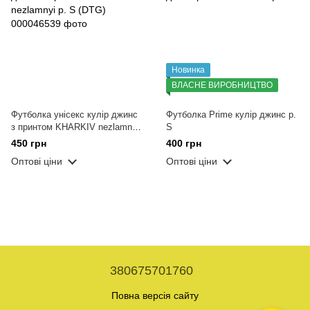
Новинка
ВЛАСНЕ ВИРОБНИЦТВО
Футболка унісекс кулір джинс
Футболка Prime кулір джинс р.
з принтом KHARKIV nezlamnyi
S
р. S (DTG)
450 грн
400 грн
Оптові ціни
Оптові ціни
380675701760
Повна версія сайту