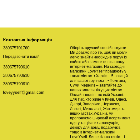
Контактна інформація
380675701760
Оберіть зручний спосіб покупки.
Ми дбаємо про те, щоб ви могли
Передзвонити вам?
легко знайти необхідне поруч із
собою або замовити в нашому
інтернет-магазині. На сьогодні
380675790610
магазини LoveYself працюють у
380675790610
таких містах: • Харків – 5 локацій
для вашої зручності. • Полтава,
380675790610
Суми, Чернігів – завітайте до
наших магазинів у цих містах.
loveyyself@gmail.com
Онлайн-шопінг по всій Україні.
Для тих, хто живе у Києві, Одесі,
Дніпрі, Запоріжжі, Черкасах,
Львові, Миколаєві, Житомирі та
інших містах України, ми
пропонуємо широкий асортимент
одягу та цікавих аксесуарів,
декору для дому, подарунків,
тощо в інтернет-магазині
LoveYself. Лише кілька кліків – і