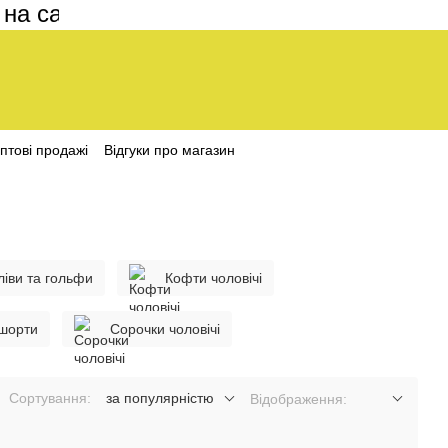
айті становить 200 грн
птові продажі
Відгуки про магазин
ліви та гольфи
Кофти чоловічі
 шорти
Сорочки чоловічі
Сортування:
за популярністю
Відображення: