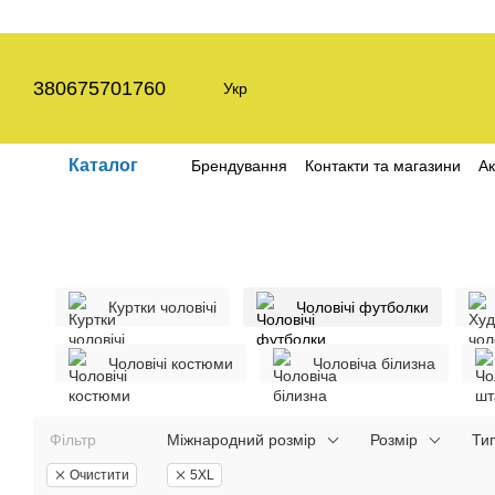
Перейти до основного контенту
380675701760
Укр
Каталог
Брендування
Контакти та магазини
Ак
Угода користувача
Політика конфіден
Куртки чоловічі
Чоловічі футболки
Чоловічі костюми
Чоловіча білизна
Фільтр
Міжнародний розмір
Розмір
Ти
Очистити
5XL