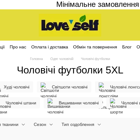
Мінімальне замовлення на с
ції
Про нас
Оплата і доставка
Обмін та повернення
Блог
О
ційності
Головна
Одяг чоловічій
Чоловічі футболки
Чоловічі футболки 5XL
Худі чоловічі
Світшоти чоловічі
Чоловічі лонгс
Чоловічі штани
Вишиванки чоловічі
Чоловічі
п тканини
Сезон
Тип оздоблення