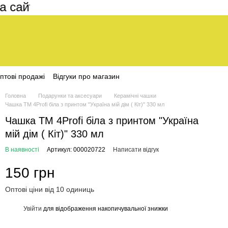
айті становить 200 грн
птові продажі
Відгуки про магазин
Головна
Подарунки та аксесуари
Керамічні чашки
Чашка ТМ 4Profi біла з принтом "Україна мій дім ( Кіт)" 330 мл
Чашка ТМ 4Profi біла з принтом "Україна
мій дім ( Кіт)" 330 мл
В наявності
Артикул: 000020722
Написати відгук
150 грн
Оптові ціни від 10 одиниць
Увійти
для відображення накопичувальної знижки
%