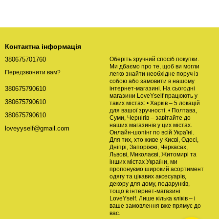
Контактна інформація
380675701760
Оберіть зручний спосіб покупки.
Ми дбаємо про те, щоб ви могли
Передзвонити вам?
легко знайти необхідне поруч із
собою або замовити в нашому
інтернет-магазині. На сьогодні
380675790610
магазини LoveYself працюють у
380675790610
таких містах: • Харків – 5 локацій
для вашої зручності. • Полтава,
380675790610
Суми, Чернігів – завітайте до
наших магазинів у цих містах.
loveyyself@gmail.com
Онлайн-шопінг по всій Україні.
Для тих, хто живе у Києві, Одесі,
Дніпрі, Запоріжжі, Черкасах,
Львові, Миколаєві, Житомирі та
інших містах України, ми
пропонуємо широкий асортимент
одягу та цікавих аксесуарів,
декору для дому, подарунків,
тощо в інтернет-магазині
LoveYself. Лише кілька кліків – і
ваше замовлення вже прямує до
вас.