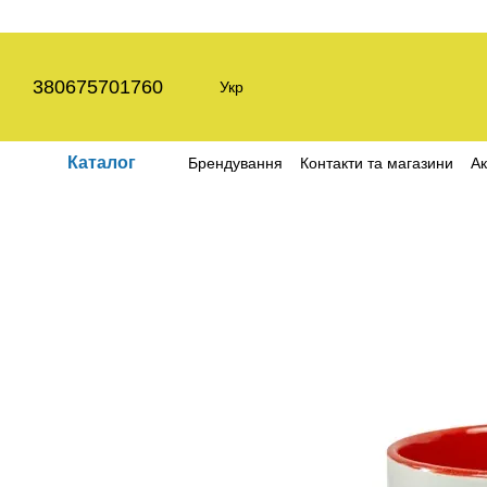
Перейти до основного контенту
380675701760
Укр
Каталог
Брендування
Контакти та магазини
Ак
Угода користувача
Політика конфіден