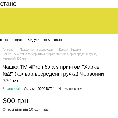
ановить 200 грн
птові продажі
Відгуки про магазин
Головна
Подарунки та аксесуари
Керамічні чашки
Чашка ТМ 4Profi біла з принтом "Харків №2" (кольор.всередені і ручка)
Червоний 330 мл
Чашка ТМ 4Profi біла з принтом "Харків
№2" (кольор.всередені і ручка) Червоний
330 мл
В наявності
Артикул: 000048754
Написати відгук
300 грн
Оптові ціни від 10 одиниць