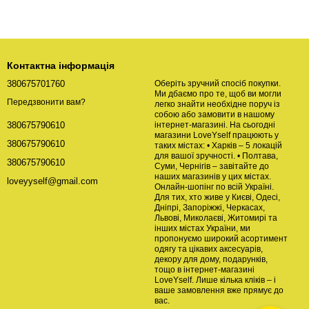
Контактна інформація
380675701760
Оберіть зручний спосіб покупки.
Ми дбаємо про те, щоб ви могли
Передзвонити вам?
легко знайти необхідне поруч із
собою або замовити в нашому
інтернет-магазині. На сьогодні
380675790610
магазини LoveYself працюють у
380675790610
таких містах: • Харків – 5 локацій
для вашої зручності. • Полтава,
380675790610
Суми, Чернігів – завітайте до
наших магазинів у цих містах.
loveyyself@gmail.com
Онлайн-шопінг по всій Україні.
Для тих, хто живе у Києві, Одесі,
Дніпрі, Запоріжжі, Черкасах,
Львові, Миколаєві, Житомирі та
інших містах України, ми
пропонуємо широкий асортимент
одягу та цікавих аксесуарів,
декору для дому, подарунків,
тощо в інтернет-магазині
LoveYself. Лише кілька кліків – і
ваше замовлення вже прямує до
вас.