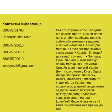
Контактна інформація
380675701760
Оберіть зручний спосіб покупки.
Ми дбаємо про те, щоб ви могли
Передзвонити вам?
легко знайти необхідне поруч із
собою або замовити в нашому
інтернет-магазині. На сьогодні
380675790610
магазини LoveYself працюють у
380675790610
таких містах: • Харків – 5 локацій
для вашої зручності. • Полтава,
380675790610
Суми, Чернігів – завітайте до
наших магазинів у цих містах.
loveyyself@gmail.com
Онлайн-шопінг по всій Україні.
Для тих, хто живе у Києві, Одесі,
Дніпрі, Запоріжжі, Черкасах,
Львові, Миколаєві, Житомирі та
інших містах України, ми
пропонуємо широкий асортимент
одягу та цікавих аксесуарів,
декору для дому, подарунків,
тощо в інтернет-магазині
LoveYself. Лише кілька кліків – і
ваше замовлення вже прямує до
вас.