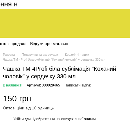
 на сайті становить 200 грн
птові продажі
Відгуки про магазин
Головна
Подарунки та аксесуари
Керамічні чашки
Чашка ТМ 4Profi біла сублімація "Коханий чоловік" у сердечку 330 мл
Чашка ТМ 4Profi біла сублімація "Коханий
чоловік" у сердечку 330 мл
В наявності
Артикул: 000029465
Написати відгук
150 грн
Оптові ціни від 10 одиниць
Увійти
для відображення накопичувальної знижки
%