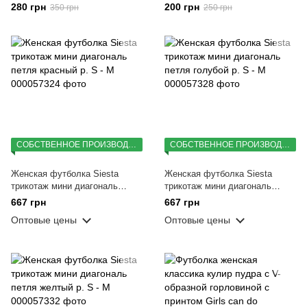
горловиной с принтом Color Cat
горловиной с принтом Color Cat
280 грн
200 грн
350 грн
250 грн
LS р. S
р. S
СОБСТВЕННОЕ ПРОИЗВОДСТВО
СОБСТВЕННОЕ ПРОИЗВОДСТВО
Женская футболка Siesta
Женская футболка Siesta
трикотаж мини диагональ
трикотаж мини диагональ
петля красный р. S - M
петля голубой р. S - M
667 грн
667 грн
Оптовые цены
Оптовые цены