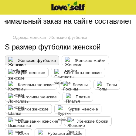
имальный заказ на сайте составляет 20
Одежда женская
Женские футболки
S размер футболки женской
Женские футболки
Женские майки
Худи женские
Свитшоты женские
Костюмы женские
Лосины
Топы
Лонгсливы женские
Платья
Шапки женские
Куртки женские
Вышиванки женские
Женские брюки
Юбки
Рубашки женские