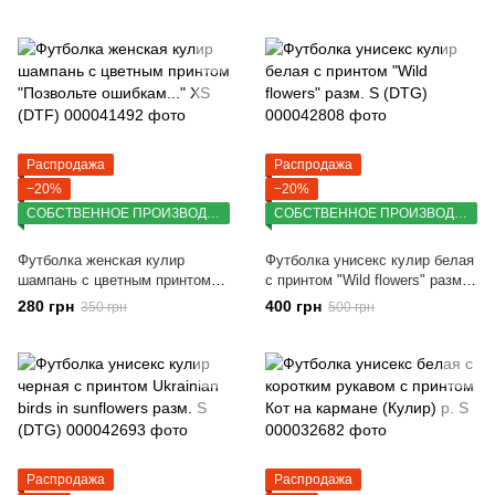
Распродажа
Распродажа
−20%
−20%
СОБСТВЕННОЕ ПРОИЗВОДСТВО
СОБСТВЕННОЕ ПРОИЗВОДСТВО
Футболка женская кулир
Футболка унисекс кулир белая
шампань с цветным принтом
с принтом "Wild flowers" разм.
"Позвольте ошибкам..." XS
S (DTG)
280 грн
400 грн
350 грн
500 грн
(DTF)
Распродажа
Распродажа