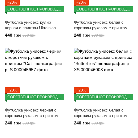
−20%
−20%
СОБСТВЕННОЕ ПРОИЗВОДСТВО
СОБСТВЕННОЕ ПРОИЗВОДСТВО
Футболка унисекс кулир
Футболка унисекс белая с
черная с принтом Ukrainian
коротким рукавом с принтом
birds in sunflowers разм. S
Кот на кармане (Кулир) р. S
440 грн
240 грн
550 грн
300 грн
(DTG)
−20%
−20%
СОБСТВЕННОЕ ПРОИЗВОДСТВО
СОБСТВЕННОЕ ПРОИЗВОДСТВО
Футболка унисекс черная с
Футболка унисекс белая с
коротким рукавом с принтом
коротким рукавом с принтом
"Cat" шелкография р. S
"Butterflies" шелкография р. XS
240 грн
240 грн
300 грн
300 грн