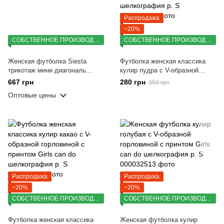
Распродажа
−20%
СОБСТВЕННОЕ ПРОИЗВОДСТВО
СОБСТВЕННОЕ ПРОИЗВОДСТВО
Женская футболка Siesta
Футболка женская классика
трикотаж мини диагональ
кулир пудра с V-образной
петля желтый р. S - M
горловиной с принтом Girls can
667 грн
280 грн
350 грн
do шелкография р. S
Оптовые цены
Распродажа
Распродажа
−20%
−20%
СОБСТВЕННОЕ ПРОИЗВОДСТВО
СОБСТВЕННОЕ ПРОИЗВОДСТВО
Футболка женская классика
Женская футболка кулир