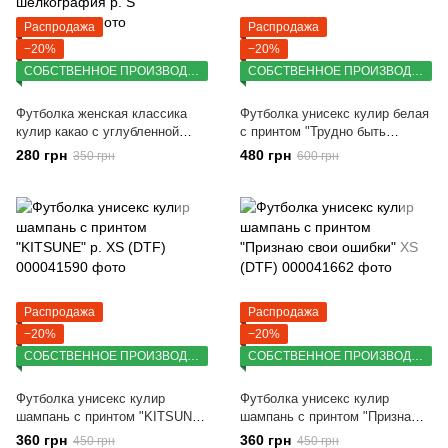
Распродажа
Распродажа
−20%
−20%
СОБСТВЕННОЕ ПРОИЗВОДСТВО
СОБСТВЕННОЕ ПРОИЗВОДСТВО
Футболка женская классика
Футболка унисекс кулир белая
кулир какао с углубленной
с принтом "Трудно быть
горловиной с принтом
скромной..." (DTF) р. XS
280 грн
480 грн
350 грн
600 грн
Chamomile шелкография р. S
Распродажа
Распродажа
−20%
−20%
СОБСТВЕННОЕ ПРОИЗВОДСТВО
СОБСТВЕННОЕ ПРОИЗВОДСТВО
Футболка унисекс кулир
Футболка унисекс кулир
шампань с принтом "KITSUNE"
шампань с принтом "Признаю
р. XS (DTF)
свои ошибки" XS (DTF)
360 грн
360 грн
450 грн
450 грн