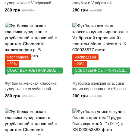
кулир какао с V-образной
голубая с V-образной
горловиной с принтом Girls can
горловиной с принтом Girls can
280 грн
280 грн
350 грн
350 грн
do шелкография р. S
do шелкография р. S
Распродажа
Распродажа
−20%
−20%
СОБСТВЕННОЕ ПРОИЗВОДСТВО
СОБСТВЕННОЕ ПРОИЗВОДСТВО
Футболка женская классика
Футболка женская классика
кулир таш с углубленной
кулир сиреневая с V-образной
горловиной с принтом
горловиной с принтом Moon
280 грн
200 грн
350 грн
250 грн
Chamomile шелкография р. S
Unicorn р. S