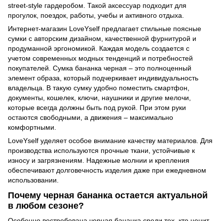
street-style гардеробом. Такой аксессуар подходит для
прогулок, поездок, работы, учебы и активного отдыха.
Интернет-магазин LoveYself предлагает стильные поясные
сумки с авторским дизайном, качественной фурнитурой и
продуманной эргономикой. Каждая модель создается с
учетом современных модных тенденций и потребностей
покупателей. Сумка бананка черная – это полноценный
элемент образа, который подчеркивает индивидуальность
владельца. В такую сумку удобно поместить смартфон,
документы, кошелек, ключи, наушники и другие мелочи,
которые всегда должны быть под рукой. При этом руки
остаются свободными, а движения – максимально
комфортными.
LoveYself уделяет особое внимание качеству материалов. Для
производства используются прочные ткани, устойчивые к
износу и загрязнениям. Надежные молнии и крепления
обеспечивают долговечность изделия даже при ежедневном
использовании.
Почему черная бананка остается актуальной
в любом сезоне?
Особенно востребована черная бананка среди тех, кто ценит