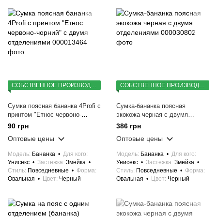
СОБСТВЕННОЕ ПРОИЗВОДСТВО
СОБСТВЕННОЕ ПРОИЗВОДСТВО
Сумка поясная бананка 4Profi с
Сумка-бананка поясная
принтом "Етнос червоно-
экокожа черная с двумя
чорний" с двумя отделениями
отделениями
90 грн
386 грн
Оптовые цены
Оптовые цены
Модель
Бананка
Для кого
Модель
Бананка
Для кого
Унисекс
Застежка
Змейка
Унисекс
Застежка
Змейка
Стиль
Повседневные
Форма
Стиль
Повседневные
Форма
Овальная
Цвет
Черный
Овальная
Цвет
Черный