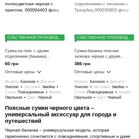
СОБСТВЕННОЕ ПРОИЗВОДСТВО
СОБСТВЕННОЕ ПРОИЗВОДСТВО
Сумка на пояс с одним
Сумка-бананка поясная
отделением (бананка)
экокожа черная с двумя
полноцветная черная с
отделениями с тиснением
60 грн
386 грн
принтом.
Тризубец
Оптовые цены
Оптовые цены
Модель
Бананка
Для кого
Модель
Бананка
Для кого
Унисекс
Застежка
Змейка
Унисекс
Застежка
Змейка
Стиль
Повседневные
Форма
Стиль
Повседневные
Форма
Овальная
Цвет
Черный
Овальная
Цвет
Черный
Поясные сумки черного цвета –
универсальный аксессуар для города и
путешествий
Черная бананка – универсальная модель, которая
гармонично сочетается с повседневным, спортивным и даже