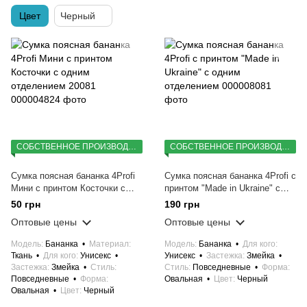
Цвет
Черный
СОБСТВЕННОЕ ПРОИЗВОДСТВО
СОБСТВЕННОЕ ПРОИЗВОДСТВО
Сумка поясная бананка 4Profi
Сумка поясная бананка 4Profi с
Мини с принтом Косточки с
принтом "Made in Ukraine" с
одним отделением 20081
одним отделением
50 грн
190 грн
Оптовые цены
Оптовые цены
Модель
Бананка
Материал
Модель
Бананка
Для кого
Ткань
Для кого
Унисекс
Унисекс
Застежка
Змейка
Застежка
Змейка
Стиль
Стиль
Повседневные
Форма
Повседневные
Форма
Овальная
Цвет
Черный
Овальная
Цвет
Черный