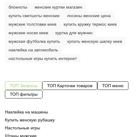
блокноты
женские куртки магазин
купить свитшоты женские
лосины женские цена
мужские толстовки киев
купить кружку термос киев
мужские носки киев
куртка для мужчин
мужская футболка купить
купить женскую шапку киев
наклейка на автомобиль
настольные игры купить интернет
ТОП Запросы
ТОП Карточки товаров
ТОП меню
ТОП фильтры
Наклейка на машины
Эк
Од
би
Купить женскую рубашку
Од
ра
Настольные игры
Об
Од
же
Штаны мужские
Су
па