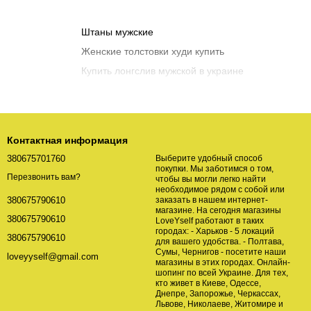
Штаны мужские
Оде
Женские толстовки худи купить
Оде
Купить лонгслив мужской в украине
Бока
Оде
Женские майки купить киев
Худ
Сумк
Стикеры в украине
Канц
Купить блокнот в интернет магазине
Пода
Контактная информация
Купить украинскую вышиванку мужскую
Накл
Тем
380675701760
Выберите удобный способ
Рюкзаки городские киев
покупки. Мы заботимся о том,
Перезвонить вам?
чтобы вы могли легко найти
Купить поздравительные открытки
необходимое рядом с собой или
заказать в нашем интернет-
380675790610
магазине. На сегодня магазины
380675790610
LoveYself работают в таких
городах: - Харьков - 5 локаций
380675790610
для вашего удобства. - Полтава,
Сумы, Чернигов - посетите наши
loveyyself@gmail.com
магазины в этих городах. Онлайн-
шопинг по всей Украине. Для тех,
кто живет в Киеве, Одессе,
Днепре, Запорожье, Черкассах,
Львове, Николаеве, Житомире и