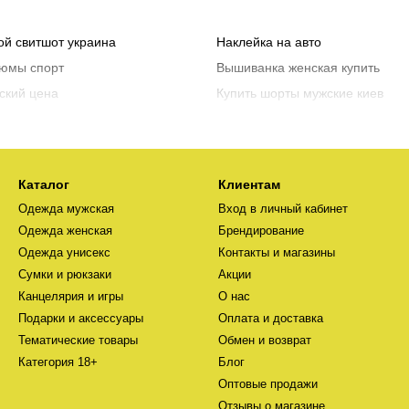
ой свитшот украина
Наклейка на авто
тюмы спорт
Вышиванка женская купить
ский цена
Купить шорты мужские киев
и для женщин
Брелок цена
ольные игры
Платья купить женские
олки в интернет магазине
Свитшот для девушек
Каталог
Клиентам
яса
Керамические кружки
Одежда мужская
Вход в личный кабинет
олки
Купить металлическую кружку
Одежда женская
Брендирование
тивный костюм купить
Наручные часы киев
Одежда унисекс
Контакты и магазины
Сумки и рюкзаки
Акции
Канцелярия и игры
О нас
Подарки и аксессуары
Оплата и доставка
Тематические товары
Обмен и возврат
Категория 18+
Блог
Оптовые продажи
Отзывы о магазине