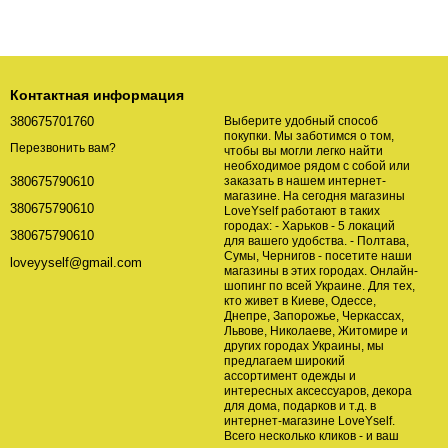
Контактная информация
380675701760
Выберите удобный способ
покупки. Мы заботимся о том,
Перезвонить вам?
чтобы вы могли легко найти
необходимое рядом с собой или
заказать в нашем интернет-
380675790610
магазине. На сегодня магазины
380675790610
LoveYself работают в таких
городах: - Харьков - 5 локаций
380675790610
для вашего удобства. - Полтава,
Сумы, Чернигов - посетите наши
loveyyself@gmail.com
магазины в этих городах. Онлайн-
шопинг по всей Украине. Для тех,
кто живет в Киеве, Одессе,
Днепре, Запорожье, Черкассах,
Львове, Николаеве, Житомире и
других городах Украины, мы
предлагаем широкий
ассортимент одежды и
интересных аксессуаров, декора
для дома, подарков и т.д. в
интернет-магазине LoveYself.
Всего несколько кликов - и ваш