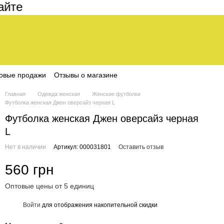
е составляет 200 грн
овые продажи
Отзывы о магазине
Главная
Одежда женская
Женские футболки
Футболка женская Джен оверсайз черная L
Футболка женская Джен оверсайз черная
L
Нет в наличии
Артикул: 000031801
Оставить отзыв
560 грн
Оптовые цены от 5 единиц
Войти
для отображения накопительной скидки
%