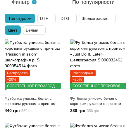
Фильтр
По популярности
2
Тип отделки
DTF
DTG
Шелкография
Цвет
Белый
Распродажа
Распродажа
−20%
−20%
СОБСТВЕННОЕ ПРОИЗВОДСТВО
СОБСТВЕННОЕ ПРОИЗВОДСТВО
Футболка унисекс белая с
Футболка унисекс белая с
коротким рукавом с принтом
коротким рукавом с принтом
"Passion mission" шелкография
«Just Do It. Later»
440 грн
280 грн
550 грн
350 грн
р. S
шелкография S