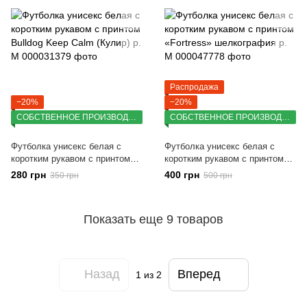
Распродажа
−20%
−20%
СОБСТВЕННОЕ ПРОИЗВОДСТВО
СОБСТВЕННОЕ ПРОИЗВОДСТВО
Футболка унисекс белая с
Футболка унисекс белая с
коротким рукавом с принтом
коротким рукавом с принтом
Bulldog Keep Calm (Кулир) р. M
«Fortress» шелкография р. M
280 грн
400 грн
350 грн
500 грн
Показать еще 9 товаров
Назад
Вперед
1
из 2