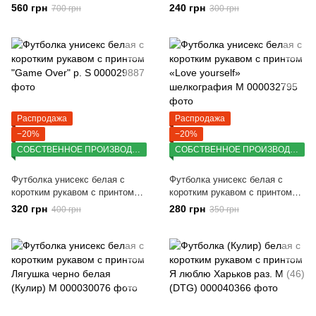
Pussycat р. M
"No Enemies" р. M
560 грн
240 грн
700 грн
300 грн
Распродажа
Распродажа
−20%
−20%
СОБСТВЕННОЕ ПРОИЗВОДСТВО
СОБСТВЕННОЕ ПРОИЗВОДСТВО
Футболка унисекс белая с
Футболка унисекс белая с
коротким рукавом с принтом
коротким рукавом с принтом
"Game Over" р. S
«Love yourself» шелкография
320 грн
280 грн
400 грн
350 грн
M