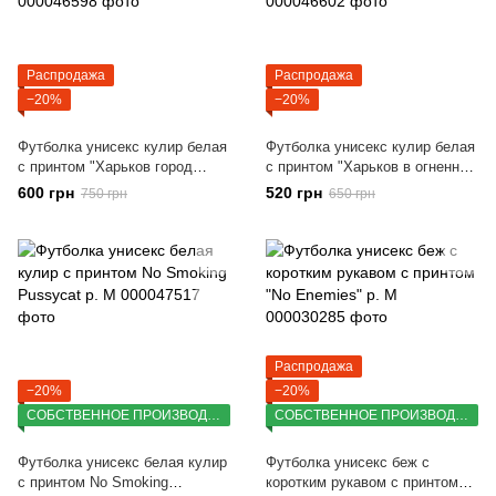
Распродажа
Распродажа
−20%
−20%
Футболка унисекс кулир белая
Футболка унисекс кулир белая
с принтом "Харьков город
с принтом "Харьков в огненном
герой" р. L (DTF)
сердце" р. L (DTF)
600 грн
520 грн
750 грн
650 грн
Распродажа
−20%
−20%
СОБСТВЕННОЕ ПРОИЗВОДСТВО
СОБСТВЕННОЕ ПРОИЗВОДСТВО
Футболка унисекс белая кулир
Футболка унисекс беж с
с принтом No Smoking
коротким рукавом с принтом