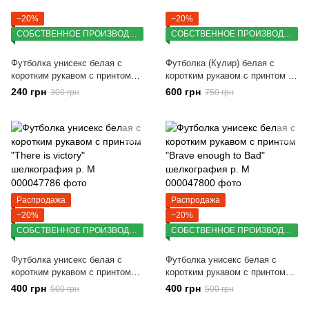
−20%
−20%
СОБСТВЕННОЕ ПРОИЗВОДСТВО
СОБСТВЕННОЕ ПРОИЗВОДСТВО
Футболка унисекс белая с
Футболка (Кулир) белая с
коротким рукавом с принтом
коротким рукавом с принтом Я
Лягушка черно белая (Кулир)
люблю Харьков раз. M (46)
240 грн
600 грн
300 грн
750 грн
M
(DTG)
Распродажа
Распродажа
−20%
−20%
СОБСТВЕННОЕ ПРОИЗВОДСТВО
СОБСТВЕННОЕ ПРОИЗВОДСТВО
Футболка унисекс белая с
Футболка унисекс белая с
коротким рукавом с принтом
коротким рукавом с принтом
"There is victory" шелкография
"Brave enough to Bad"
400 грн
400 грн
500 грн
500 грн
р. M
шелкография р. M