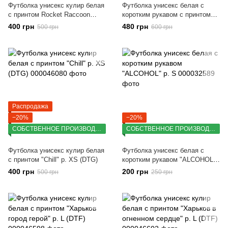
Футболка унисекс кулир белая
Футболка унисекс белая с
с принтом Rocket Raccoon
коротким рукавом с принтом
(DTG) р. XS
KHARKIV отраженный р. S
400 грн
480 грн
500 грн
600 грн
Распродажа
−20%
−20%
СОБСТВЕННОЕ ПРОИЗВОДСТВО
СОБСТВЕННОЕ ПРОИЗВОДСТВО
Футболка унисекс кулир белая
Футболка унисекс белая с
с принтом "Chill" р. XS (DTG)
коротким рукавом "ALCOHOL"
р. S
400 грн
200 грн
500 грн
250 грн