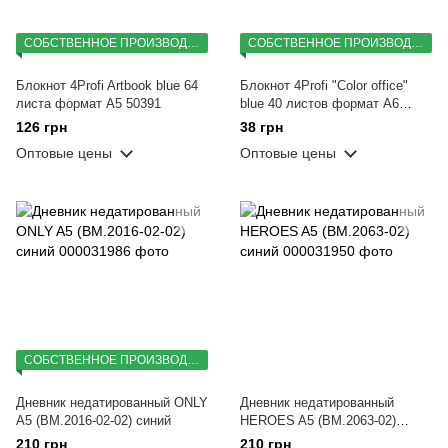
СОБСТВЕННОЕ ПРОИЗВОДСТВО
СОБСТВЕННОЕ ПРОИЗВОДСТВО
Блокнот 4Profi Artbook blue 64
Блокнот 4Profi "Color office"
листа формат А5 50391
blue 40 листов формат А6
903382
126 грн
38 грн
Оптовые цены
Оптовые цены
СОБСТВЕННОЕ ПРОИЗВОДСТВО
Дневник недатированный ONLY
Дневник недатированный
A5 (BM.2016-02-02) синий
HEROES A5 (BM.2063-02)
синий
210 грн
210 грн