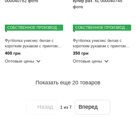
СОБСТВЕННОЕ ПРОИЗВОДСТВО
СОБСТВЕННОЕ ПРОИЗВОДСТВО
Футболка унисекс белая с
Футболка унисекс белая с
коротким рукавом с принтом
коротким рукавом с принтом
"Идеальная" кулир раз. XL
«Увидь свой потенциал» кулир
400 грн
350 грн
раз. XL
Оптовые цены
Оптовые цены
Показать еще 20 товаров
Назад
Вперед
1
из 7