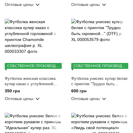
Chamomile шелкография р. XL
Unicorn р. XL
Оптовые цены
Оптовые цены
СОБСТВЕННОЕ ПРОИЗВОДСТВО
СОБСТВЕННОЕ ПРОИЗВОДСТВО
Футболка женская классика
Футболка унисекс кулир белая
кулир какао с углубленной
с принтом "Трудно быть
горловиной с принтом
скромной..." (DTF) р. XL
350 грн
600 грн
Chamomile шелкография р. XL
Оптовые цены
Оптовые цены