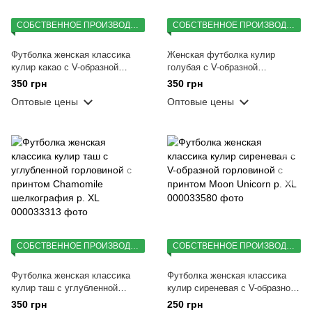
СОБСТВЕННОЕ ПРОИЗВОДСТВО
СОБСТВЕННОЕ ПРОИЗВОДСТВО
Футболка женская классика
Женская футболка кулир
кулир какао с V-образной
голубая с V-образной
горловиной с принтом Girls can
горловиной с принтом Girls can
350 грн
350 грн
do шелкография р. XL
do шелкография р. XL
Оптовые цены
Оптовые цены
СОБСТВЕННОЕ ПРОИЗВОДСТВО
СОБСТВЕННОЕ ПРОИЗВОДСТВО
Футболка женская классика
Футболка женская классика
кулир таш с углубленной
кулир сиреневая с V-образной
горловиной с принтом
горловиной с принтом Moon
350 грн
250 грн