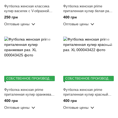
Футболка женская классика
Футболка женская prime
кулир василек с V-образной
приталенная кулир белая раз.
горловиной с принтом Color Cat
XL
250 грн
400 грн
р. XL
Оптовые цены
Оптовые цены
СОБСТВЕННОЕ ПРОИЗВОДСТВО
СОБСТВЕННОЕ ПРОИЗВОДСТВО
Футболка женская prime
Футболка женская prime
приталенная кулир оранжевая
приталенная кулир красный
раз. XL
раз. XL
400 грн
400 грн
Оптовые цены
Оптовые цены