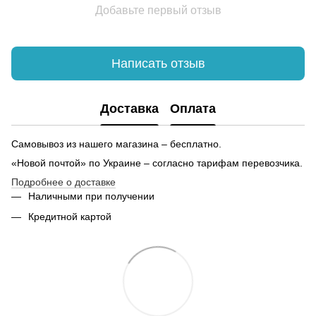
Женская куртка купить
Добавьте первый отзыв
Каталог браслетов
Женская одежда лосины
Детские рюкзаки одесса
Написать отзыв
Мужская толстовка купить киев
Зн
Купить в киеве термокружку
Иг
Доставка
Оплата
Повязки для волос женские
Юбка купить
Бр
Самовывоз из нашего магазина – бесплатно.
«Новой почтой» по Украине – согласно тарифам перевозчика.
Подробнее о доставке
Наличными при получении
Кредитной картой