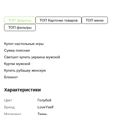
ТОП Запросы
ТОП Карточки товаров
ТОП меню
ТОП фильтры
Купит настольные игры
Са
Од
ра
Сумка поясная
Од
му
Свитшот купить украина мужской
Фу
Од
ку
Куртки мужской
Су
еж
Купить рубашку женскую
Ка
му
Блокнот
По
По
ку
Футболки женские цены
На
Те
фу
Характеристики
Купить вышиванку киев мужскую
Су
че
Белье мужское интернет магазин
На
же
Цвет
Голубой
Купить мужские трусики
52
Бренд
LoveYself
Женский спортивный костюм купить
Бл
су
Материал
Ткань