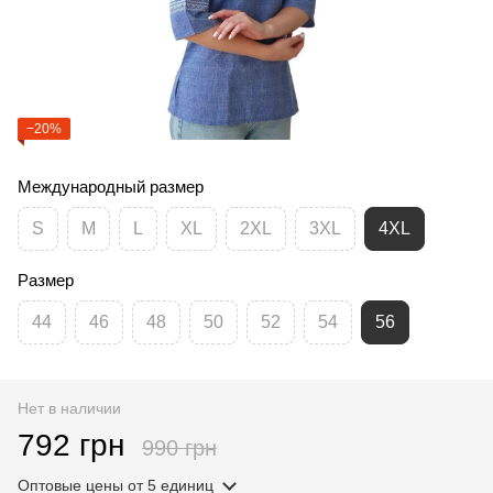
−20%
Международный размер
S
M
L
XL
2XL
3XL
4XL
Размер
44
46
48
50
52
54
56
Нет в наличии
792 грн
990 грн
Оптовые цены
от 5 единиц