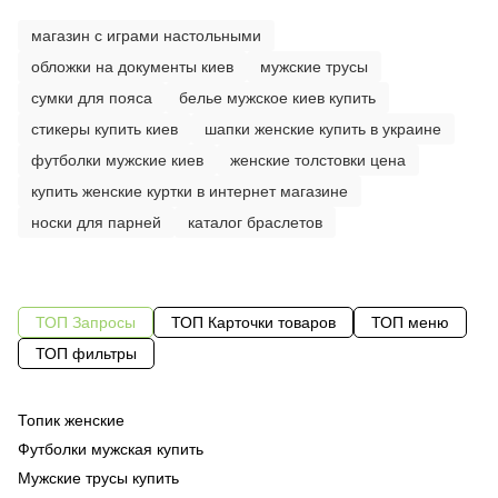
магазин с играми настольными
обложки на документы киев
мужские трусы
сумки для пояса
белье мужское киев купить
стикеры купить киев
шапки женские купить в украине
футболки мужские киев
женские толстовки цена
купить женские куртки в интернет магазине
носки для парней
каталог браслетов
ТОП Запросы
ТОП Карточки товаров
ТОП меню
ТОП фильтры
Топик женские
Бр
Од
шо
Футболки мужская купить
Бл
Од
ку
Мужские трусы купить
Од
бл