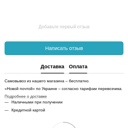
Интернет магазин толстовок женских
шо
Женские платья цены
Эк
ку
Мужской свитшот киев
фу
Поздравительные открытки купить киев
На
Добавьте первый отзыв
Купить городской рюкзак харьков
Леггинсы лосины купить киев
На
Детские рюкзаки купить в украине
Написать отзыв
Часы наручные купить
Белье мужское нижнее
Доставка
Оплата
Интернет магазин браслет
Ча
Кружка металлическая купить киев
Су
Самовывоз из нашего магазина – бесплатно.
Кулоны киев
«Новой почтой» по Украине – согласно тарифам перевозчика.
Интернет магазин наклейки
На
Подробнее о доставке
Зажигалки купить
Об
Наличными при получении
Толстовка унисекс
Кредитной картой