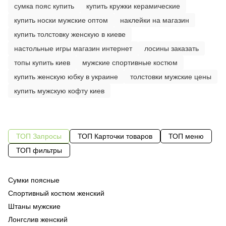
сумка пояс купить
купить кружки керамические
купить носки мужские оптом
наклейки на магазин
купить толстовку женскую в киеве
настольные игры магазин интернет
лосины заказать
топы купить киев
мужские спортивные костюм
купить женскую юбку в украине
толстовки мужские цены
купить мужскую кофту киев
ТОП Запросы
ТОП Карточки товаров
ТОП меню
ТОП фильтры
Сумки поясные
Од
му
Спортивный костюм женский
Од
бл
Штаны мужские
Од
фу
Лонгслив женский
Су
ра