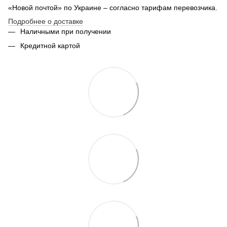
Купить подарочные наборы
«Новой почтой» по Украине – согласно тарифам перевозчика.
Об
Вышиванка мужская украинская
Подробнее о доставке
Наличными при получении
Майка женская купить
Кредитной картой
Флаги купить в украине
На