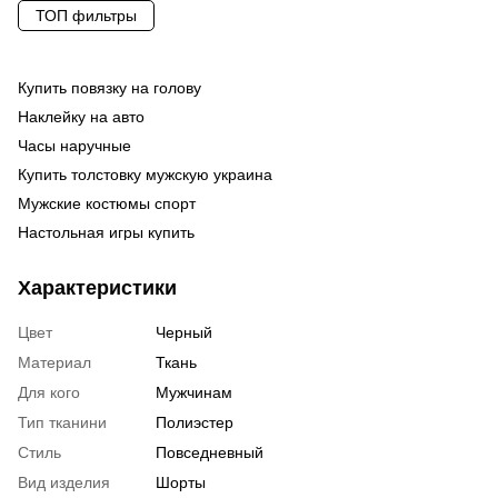
ТОП фильтры
Купить повязку на голову
Об
Од
ра
Наклейку на авто
Од
бе
Часы наручные
На
Од
му
Купить толстовку мужскую украина
Об
Су
бл
Мужские костюмы спорт
Эк
Ка
су
Настольная игры купить
По
ху
Свитшоты женские киев
Бр
Те
же
Характеристики
Футболка женский
На
сп
Куртка женская купить украина
Ру
на
Цвет
Черный
Лонгслив купить мужской
На
фу
Материал
Ткань
Керамические чашки киев
фу
Для кого
Мужчинам
Стильные шапки киев
ку
Тип тканини
Полиэстер
Купить мужские трусы киев
сп
Стиль
Повседневный
Купить платье для женщины
Фу
фу
Вид изделия
Шорты
Купить мужскую кофту в интернет магазине
Фл
ку