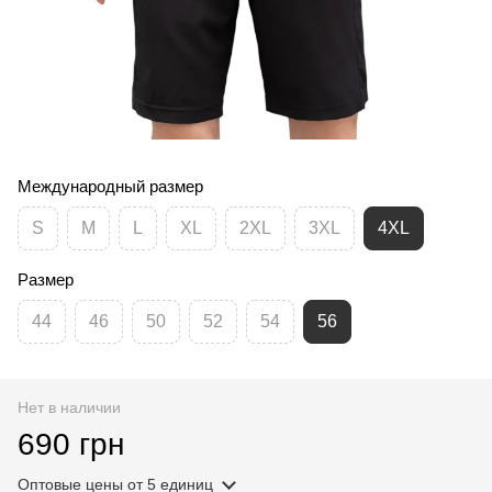
Международный размер
S
M
L
XL
2XL
3XL
4XL
Размер
44
46
50
52
54
56
Нет в наличии
690 грн
Оптовые цены
от 5 единиц