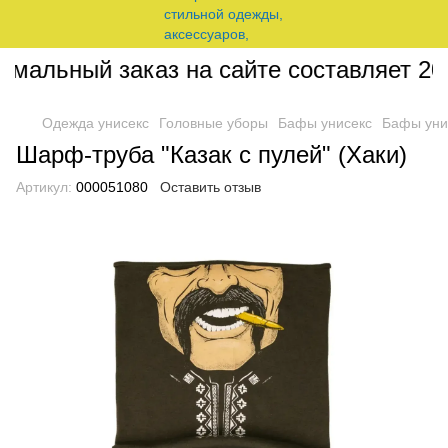
альный заказ на сайте составляет 200 
Одежда унисекс
Головные уборы
Бафы унисекс
Бафы унис
Шарф-труба "Казак с пулей" (Хаки)
Артикул:
000051080
Оставить отзыв